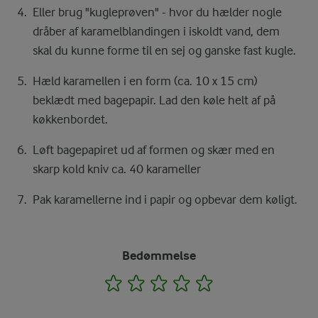
Eller brug "kugleprøven" - hvor du hælder nogle
dråber af karamelblandingen i iskoldt vand, dem
skal du kunne forme til en sej og ganske fast kugle.
Hæld karamellen i en form (ca. 10 x 15 cm)
beklædt med bagepapir. Lad den køle helt af på
køkkenbordet.
Løft bagepapiret ud af formen og skær med en
skarp kold kniv ca. 40 karameller
Pak karamellerne ind i papir og opbevar dem køligt.
Bedømmelse
1
2
3
4
5