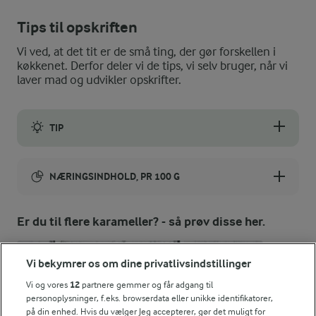
Tips til opskriften
Vi ved, at det tit er de små ting, der gør forskellen i
køkkenet. Derfor deler vi de tips, vi selv bruger, når vi
laver mad og udvikler opskrifter.
TIP
Du kan få karamellen til at sætte sig hurtigere, hvis du sætter de
NÆRINGSINDHOLD, PR 100 G
Energiindhold:
Er du til flere karameller? - så prøv disse her.
1479 kJ / 354 kcal
Vi bekymrer os om dine privatlivsindstillinger
Energifordeling
Vi og vores
12
partnere gemmer og får adgang til
personoplysninger, f.eks. browserdata eller unikke identifikatorer,
ENERGI PR 100 G
på din enhed. Hvis du vælger Jeg accepterer, gør det muligt for