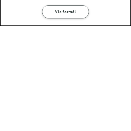
Vis formål
SÅDAN GØR DU
INGREDIENSER
JULEMADENS HISTORIE
Læs mere om historien bag
julemaden i Danmark 🎄
3 TIMER
Citron- og lakridskarameller
Andre gode forslag