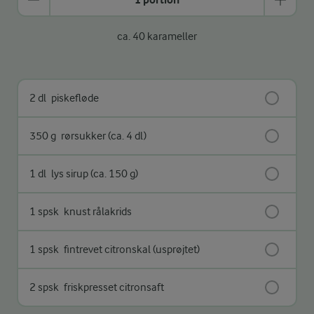
ca. 40 karameller
2 dl
piskefløde
350 g
rørsukker (ca. 4 dl)
1 dl
lys sirup (ca. 150 g)
1 spsk
knust rålakrids
1 spsk
fintrevet citronskal (usprøjtet)
2 spsk
friskpresset citronsaft