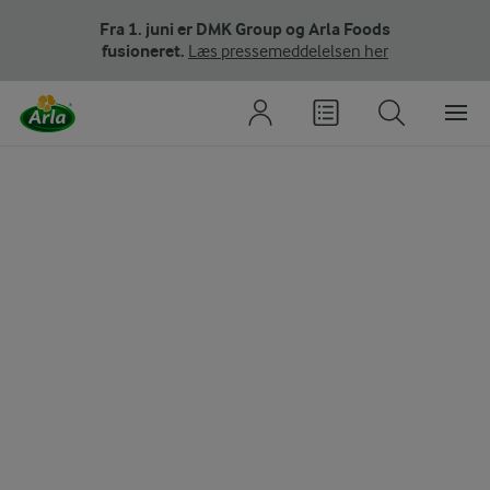
Fra 1. juni er DMK Group og Arla Foods
fusioneret.
Læs pressemeddelelsen her