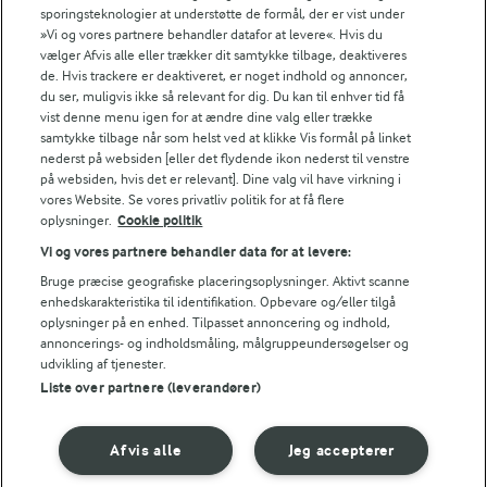
sporingsteknologier at understøtte de formål, der er vist under
»Vi og vores partnere behandler datafor at levere«. Hvis du
0,1 g
Fiber:
vælger Afvis alle eller trækker dit samtykke tilbage, deaktiveres
de. Hvis trackere er deaktiveret, er noget indhold og annoncer,
du ser, muligvis ikke så relevant for dig. Du kan til enhver tid få
0,9 g
Protein:
vist denne menu igen for at ændre dine valg eller trække
samtykke tilbage når som helst ved at klikke Vis formål på linket
nederst på websiden [eller det flydende ikon nederst til venstre
9,7 g
Fedt:
på websiden, hvis det er relevant]. Dine valg vil have virkning i
vores Website. Se vores privatliv politik for at få flere
65 g
Kulhydrat:
oplysninger.
Cookie politik
Vi og vores partnere behandler data for at levere:
Bruge præcise geografiske placeringsoplysninger. Aktivt scanne
enhedskarakteristika til identifikation. Opbevare og/eller tilgå
oplysninger på en enhed. Tilpasset annoncering og indhold,
annoncerings- og indholdsmåling, målgruppeundersøgelser og
udvikling af tjenester.
1 TIME
Liste over partnere (leverandører)
Karameller
(586)
Afvis alle
Jeg accepterer