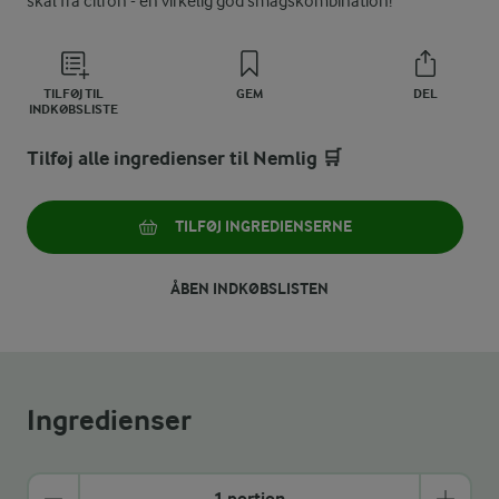
skal fra citron - en virkelig god smagskombination!
TILFØJ TIL
GEM
DEL
INDKØBSLISTE
Tilføj alle ingredienser til Nemlig 🛒
TILFØJ INGREDIENSERNE
ÅBEN INDKØBSLISTEN
Ingredienser
1 portion