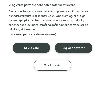
LAKTOSEFRI MADLAVNING
Vi og vores partnere behandler data for at levere:
Få tips til madlavning uden
Bruge præcise geografiske placeringsoplysninger. Aktivt scanne
laktose
enhedskarakteristika til identifikation. Opbevare og/eller tilgå
oplysninger på en enhed. Tilpasset annoncering og indhold,
annoncerings- og indholdsmåling, målgruppeundersøgelser og
udvikling af tjenester.
Liste over partnere (leverandører)
Andre gode forslag
Afvis alle
Jeg accepterer
Vis formål
SÅDAN GØR DU
INGREDIENSER
5 TIMER
Dulce de leche