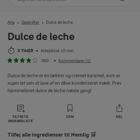
Indtast søgeord for at søge
Arla
Opskrifter
Dulce de leche
Dulce de leche
5 TIMER
Arbejdstid: 10 min
•
(90)
Kommentarer (1)
•
Dulce de leche er en lækker og cremet karamel, som er
super let selv at lave af en dåse kondenseret mælk. Prøv
hjemmelavet dulce de leche næste gang!
TILFØJ TIL
GEM
DEL
INDKØBSLISTE
Tilføj alle ingredienser til Nemlig 🛒