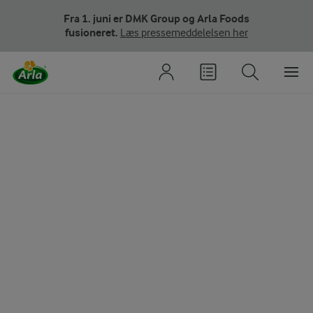
Fra 1. juni er DMK Group og Arla Foods
fusioneret.
Læs pressemeddelelsen her