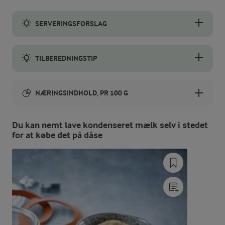
SERVERINGSFORSLAG
Dulce de leche kan bruges som fyld i kager, lagkager og hjemmel
TILBEREDNINGSTIP
Det er en almindelig brugt metode at koge den uåbnede dåse i 
NÆRINGSINDHOLD, PR 100 G
Energiindhold:
Du kan nemt lave kondenseret mælk selv i stedet
for at købe det på dåse
196 kJ / 47 kcal
Energifordeling
ENERGI PR 100 G
0 g
Fiber: