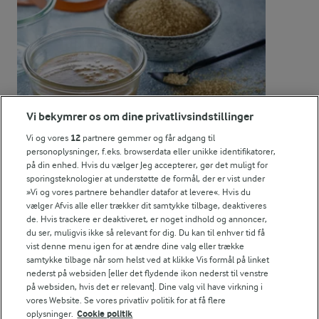
2,4 g
Protein:
2,6 g
Fedt:
3,5 g
Kulhydrat:
Vi bekymrer os om dine privatlivsindstillinger
Vi og vores
12
partnere gemmer og får adgang til
personoplysninger, f.eks. browserdata eller unikke identifikatorer,
på din enhed. Hvis du vælger Jeg accepterer, gør det muligt for
sporingsteknologier at understøtte de formål, der er vist under
»Vi og vores partnere behandler datafor at levere«. Hvis du
vælger Afvis alle eller trækker dit samtykke tilbage, deaktiveres
1 TIME
de. Hvis trackere er deaktiveret, er noget indhold og annoncer,
Kondenseret mælk
du ser, muligvis ikke så relevant for dig. Du kan til enhver tid få
vist denne menu igen for at ændre dine valg eller trække
(25)
samtykke tilbage når som helst ved at klikke Vis formål på linket
nederst på websiden [eller det flydende ikon nederst til venstre
på websiden, hvis det er relevant]. Dine valg vil have virkning i
vores Website. Se vores privatliv politik for at få flere
oplysninger.
Cookie politik