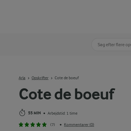
Søg på kategori
Indtast søgeord for 
Arla
Opskrifter
Cote de boeuf
Cote de boeuf
55 MIN
Arbejdstid: 1 time
•
(7)
Kommentarer (0)
•