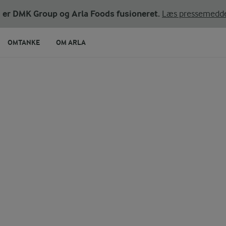
ni er DMK Group og Arla Foods fusioneret.
Læs pressemedde
OMTANKE
OM ARLA