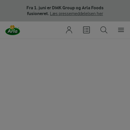
Fra 1. juni er DMK Group og Arla Foods
fusioneret.
Læs pressemeddelelsen her