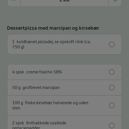
Dessertpizza med marcipan og kirsebær
1
koldhævet pizzadej, se opskrift i link (ca.
750 g)
4 spsk
creme fraiche 38%
50 g
groftrevet marcipan
100 g
friske kirsebær halverede og uden
sten
2 spsk
finthakkede usaltede
pistacienødder