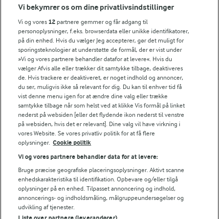
Vi bekymrer os om dine privatlivsindstillinger
39,4 g
Kulhydrat:
Vi og vores
12
partnere gemmer og får adgang til
personoplysninger, f.eks. browserdata eller unikke identifikatorer,
på din enhed. Hvis du vælger Jeg accepterer, gør det muligt for
sporingsteknologier at understøtte de formål, der er vist under
»Vi og vores partnere behandler datafor at levere«. Hvis du
vælger Afvis alle eller trækker dit samtykke tilbage, deaktiveres
de. Hvis trackere er deaktiveret, er noget indhold og annoncer,
du ser, muligvis ikke så relevant for dig. Du kan til enhver tid få
11 TIMER
vist denne menu igen for at ændre dine valg eller trække
Koldhævet pizzadej
samtykke tilbage når som helst ved at klikke Vis formål på linket
nederst på websiden [eller det flydende ikon nederst til venstre
(24)
på websiden, hvis det er relevant]. Dine valg vil have virkning i
vores Website. Se vores privatliv politik for at få flere
oplysninger.
Cookie politik
Vi og vores partnere behandler data for at levere:
Bruge præcise geografiske placeringsoplysninger. Aktivt scanne
10 LÆKRE PIZZA OPSKRIFTER
enhedskarakteristika til identifikation. Opbevare og/eller tilgå
Få endnu mere inspiration til
oplysninger på en enhed. Tilpasset annoncering og indhold,
din hjemmelavede pizza 🍕
annoncerings- og indholdsmåling, målgruppeundersøgelser og
udvikling af tjenester.
Liste over partnere (leverandører)