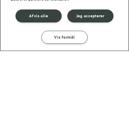
Afvis alle
Jeg accepterer
Andre gode forslag
Vis formål
SÅDAN GØR DU
INGREDIENSER
30 MIN
Dessertpizza med marcipan og
kirsebær
30 MIN
MAD GIVER LÆRING TIL LIVET
Dessertpizza med
Kan det at dufte og
friske figner og
smage lære os noget?