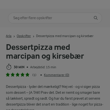
Søg på kategori
Indtast søgeord for at søge
Arla
Opskrifter
Dessertpizza med marcipan og kirsebær
Dessertpizza med
marcipan og kirsebær
30 MIN
Arbejdstid: 15 min
•
(1)
Kommentarer (0)
•
Dessertpizza - lyder det mærkeligt? Nej vel - og vi siger pizza
som dessert – JA TAK! Prøv det. Det er nemt og smager bare
så lækkert, sprødt og sødt. Og har du først prøvet at servere
dessertpizza bliver det snart en tradition - lige noget for pizza-