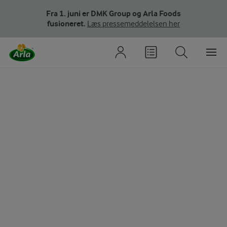
Fra 1. juni er DMK Group og Arla Foods
fusioneret.
Læs pressemeddelelsen her