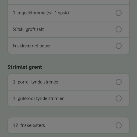
1
æggeblomme (ca. 1 spsk)
¼ tsk
groft salt
Friskkværnet peber
Strimlet grønt
1
porre i tynde strimler
1
gulerod i tynde strimler
12
friske østers