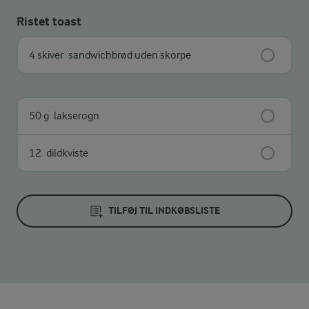
Ristet toast
4 skiver
sandwichbrød uden skorpe
50 g
lakserogn
12
dildkviste
TILFØJ TIL INDKØBSLISTE