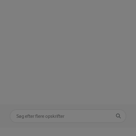
Søg på kategori
Indtast søgeord for at søge