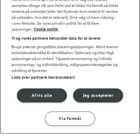
samtykke tilbage når som helst ved at klikke Vis formål på linket
Ved serveringen
nederst på websiden [eller det flydende ikon nederst til venstre
på websiden, hvis det er relevant]. Dine valg vil have virkning i
Fordel de lune gratinerede østers på tallerkener - 3
vores Website. Se vores privatliv politik for at få flere
østers til hver og pynt med lakserogn og dild. Server
oplysninger.
Cookie politik
ristet toast til.
Vi og vores partnere behandler data for at levere:
Bruge præcise geografiske placeringsoplysninger. Aktivt scanne
Grill
enhedskarakteristika til identifikation. Opbevare og/eller tilgå
oplysninger på en enhed. Tilpasset annoncering og indhold,
Ca. 3 min.
annoncerings- og indholdsmåling, målgruppeundersøgelser og
udvikling af tjenester.
Liste over partnere (leverandører)
Bedømmelse
Afvis alle
Jeg accepterer
1
2
3
4
5
Vis formål
SÅDAN GØR DU
INGREDIENSER
NÆRINGSINDHOLD, PR 100 G