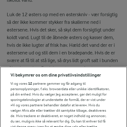
iskoldt vand.
Luk de 12 østers op med en østerskniv - vær forsigtig
så der ikke kommer stykker fra skallerne ned i
østersene. Hvis det sker, så skyl dem forsigtigt under
koldt vand. Lugt til de åbnede østers og kasser dem,
hvis de ikke lugter af frisk hav. Hæld det vand der er i
østersene ud og stil dem i en bradepande. Hvis de er
svære at få til at stå lige, så drys lidt groft salt i bunden
af bradepanden. Fordel grøntsagerne i østersene. Læg
Vi bekymrer os om dine privatlivsindstillinger
1 spsk. sauce over hver østers og grill dem næstøverst
i ovnen.
Vi og vores
12
partnere gemmer og får adgang til
personoplysninger, f.eks. browserdata eller unikke identifikatorer,
på din enhed. Hvis du vælger Jeg accepterer, gør det muligt for
Ristet toast
sporingsteknologier at understøtte de formål, der er vist under
»Vi og vores partnere behandler datafor at levere«. Hvis du
Skær hver skive sandwichbrød i 4 trekanter og rist
vælger Afvis alle eller trækker dit samtykke tilbage, deaktiveres
dem gyldne på en brødrister. Eller grill dem i ovnen,
de. Hvis trackere er deaktiveret, er noget indhold og annoncer,
når de gratinerede østers er færdige.
du ser, muligvis ikke så relevant for dig. Du kan til enhver tid få
vist denne menu igen for at ændre dine valg eller trække