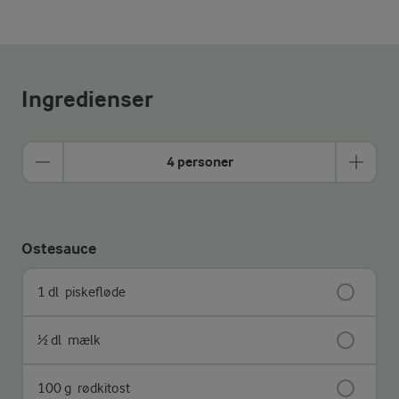
Ingredienser
4 personer
Ostesauce
1 dl
piskefløde
½ dl
mælk
100 g
rødkitost