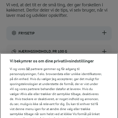
Vi ved, at det tit er de små ting, der gør forskellen i
køkkenet. Derfor deler vi de tips, vi selv bruger, når vi
laver mad og udvikler opskrifter.
FRYSETIP
Du kan med fordel lave en større portion og fryse mosen ned i
NÆRINGSINDHOLD, PR 100 G
Vi bekymrer os om dine privatlivsindstillinger
Energiindhold:
Vi og vores
12
partnere gemmer og får adgang til
personoplysninger, f.eks. browserdata eller unikke identifikatorer,
410 kJ / 98 kcal
på din enhed. Hvis du vælger Jeg accepterer, gør det muligt for
sporingsteknologier at understøtte de formål, der er vist under
Energifordeling
»Vi og vores partnere behandler datafor at levere«. Hvis du
Andre gode forslag
vælger Afvis alle eller trækker dit samtykke tilbage, deaktiveres
de. Hvis trackere er deaktiveret, er noget indhold og annoncer,
ENERGI PR 100 G
du ser, muligvis ikke så relevant for dig. Du kan til enhver tid få
vist denne menu igen for at ændre dine valg eller trække
samtykke tilbage når som helst ved at klikke Vis formål på linket
2 g
Fiber: