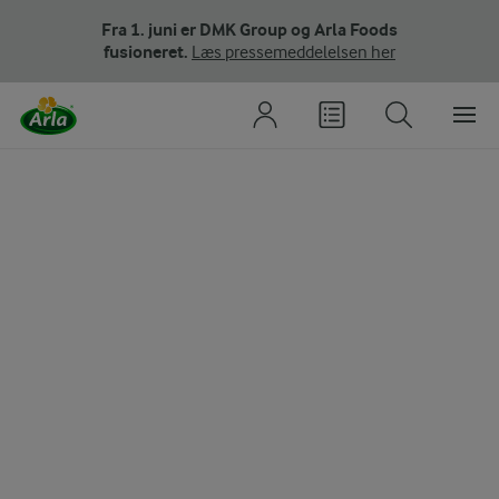
Fra 1. juni er DMK Group og Arla Foods
fusioneret.
Læs pressemeddelelsen her