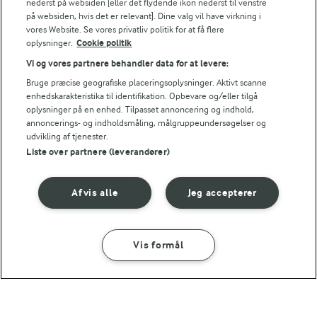
nederst på websiden [eller det flydende ikon nederst til venstre
på websiden, hvis det er relevant]. Dine valg vil have virkning i
3,5 g
Protein:
vores Website. Se vores privatliv politik for at få flere
oplysninger.
Cookie politik
Vi og vores partnere behandler data for at levere:
5,3 g
Fedt:
Bruge præcise geografiske placeringsoplysninger. Aktivt scanne
enhedskarakteristika til identifikation. Opbevare og/eller tilgå
9,1 g
Kulhydrat:
oplysninger på en enhed. Tilpasset annoncering og indhold,
annoncerings- og indholdsmåling, målgruppeundersøgelser og
udvikling af tjenester.
45 MIN
FØLG MED PÅ INSTAGRAM
Liste over partnere (leverandører)
Sprøde
Få madinspiration, tips
fiskefrikadeller
og tricks her
Afvis alle
Jeg accepterer
(5)
Vis formål
SÅDAN GØR DU
INGREDIENSER