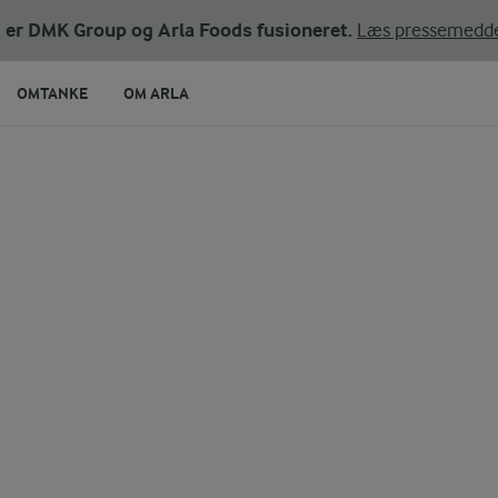
ni er DMK Group og Arla Foods fusioneret.
Læs pressemedde
OMTANKE
OM ARLA