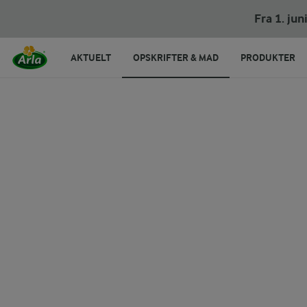
Grove horn med skinke og ost
Fra 1. ju
AKTUELT
OPSKRIFTER & MAD
PRODUKTER