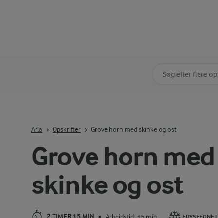
Søg på kategori
Indtast søgeord for 
Arla
Opskrifter
Grove horn med skinke og ost
Grove horn med
skinke og ost
2 TIMER 15 MIN
Arbejdstid: 35 min
•
FRYSEEGNET