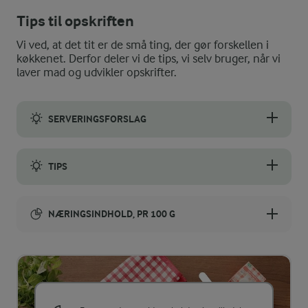
Tips til opskriften
Vi ved, at det tit er de små ting, der gør forskellen i
køkkenet. Derfor deler vi de tips, vi selv bruger, når vi
laver mad og udvikler opskrifter.
SERVERINGSFORSLAG
Hindbærcremen er lækker sammen med fx frisk frugt, vafler el
TIPS
I stedet for hindbær kan du bruge andre typer friske bær elle
NÆRINGSINDHOLD, PR 100 G
Energiindhold:
1007 kJ / 241 kcal