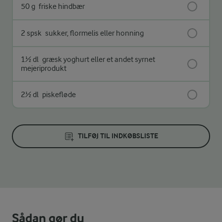
50 g
friske hindbær
2 spsk
sukker, flormelis eller honning
1½ dl
græsk yoghurt eller et andet syrnet
mejeriprodukt
2½ dl
piskefløde
TILFØJ TIL INDKØBSLISTE
Sådan gør du