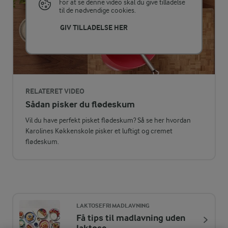
Energifordeling
For at se denne video skal du give tilladelse
til de nødvendige cookies.
ENERGI PR 100 G
GIV TILLADELSE HER
0,4 g
Fiber:
2,6 g
Protein:
RELATERET VIDEO
Sådan pisker du flødeskum
22,2 g
Fedt:
Vil du have perfekt pisket flødeskum? Så se her hvordan
Karolines Køkkenskole pisker et luftigt og cremet
8,3 g
Kulhydrat:
flødeskum.
LAKTOSEFRI MADLAVNING
Få tips til madlavning uden