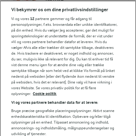
laktose
Vi bekymrer os om dine privatlivsindstillinger
Vi og vores
12
partnere gemmer og får adgang til
personoplysninger, f.eks. browserdata eller unikke identifikatorer,
på din enhed. Hvis du vælger Jeg accepterer, gør det muligt for
sporingsteknologier at understøtte de formål, der er vist under
»Vi og vores partnere behandler datafor at levere«. Hvis du
Andre gode forslag
vælger Afvis alle eller trækker dit samtykke tilbage, deaktiveres
de. Hvis trackere er deaktiveret, er noget indhold og annoncer,
du ser, muligvis ikke så relevant for dig. Du kan til enhver tid få
vist denne menu igen for at ændre dine valg eller trække
samtykke tilbage når som helst ved at klikke Vis formål på linket
nederst på websiden [eller det flydende ikon nederst til venstre
på websiden, hvis det er relevant]. Dine valg vil have virkning i
vores Website. Se vores privatliv politik for at få flere
oplysninger.
Cookie politik
Vi og vores partnere behandler data for at levere:
Bruge præcise geografiske placeringsoplysninger. Aktivt scanne
enhedskarakteristika til identifikation. Opbevare og/eller tilgå
oplysninger på en enhed. Tilpasset annoncering og indhold,
annoncerings- og indholdsmåling, målgruppeundersøgelser og
2 TIMER 10 MIN
MAD GIVER LÆRING TIL LIVET
udvikling af tjenester.