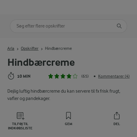
Søg på kategori
Indtast søgeord for at søge
Arla
Opskrifter
Hindbærcreme
Hindbærcreme
10 MIN
(65)
Kommentarer (4)
•
Dejlig luftig hindbærcreme du kan servere til fx frisk frugt,
vafler og pandekager.
TILFØJ TIL
GEM
DEL
INDKØBSLISTE