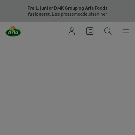
Fra 1. juni er DMK Group og Arla Foods
fusioneret.
Læs pressemeddelelsen her