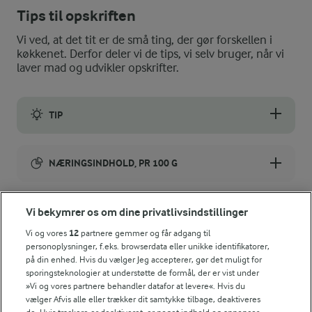
Tips til opskriften
Vi ved, at det tit er de små ting, der gør forskellen i
køkkenet. Derfor deler vi de tips, vi selv bruger, når vi
laver mad og udvikler opskrifter.
TIP
Du kan vælge en anden flødeost med den smag, du bedst kan lid
NÆRINGSINDHOLD, PR 100 G
Energiindhold:
Lækkert tapasbræt - skønt at dele.
Vi bekymrer os om dine privatlivsindstillinger
534 kJ / 128 kcal
Vi og vores
12
partnere gemmer og får adgang til
personoplysninger, f.eks. browserdata eller unikke identifikatorer,
Energifordeling
på din enhed. Hvis du vælger Jeg accepterer, gør det muligt for
sporingsteknologier at understøtte de formål, der er vist under
»Vi og vores partnere behandler datafor at levere«. Hvis du
ENERGI PR 100 G
vælger Afvis alle eller trækker dit samtykke tilbage, deaktiveres