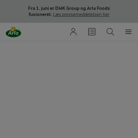
Fra 1. juni er DMK Group og Arla Foods
fusioneret.
Læs pressemeddelelsen her