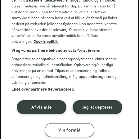
de. Hvis trackere er deaktiveret, er noget indhold og annoncer,
du ser, muligvis ikke så relevant for dig. Du kan til enhver tid få
1,4 g
Fiber:
vist denne menu igen for at ændre dine valg eller trække
samtykke tilbage når som helst ved at klikke Vis formål på linket
nederst på websiden [eller det flydende ikon nederst til venstre
7 g
Protein:
på websiden, hvis det er relevant]. Dine valg vil have virkning i
vores Website. Se vores privatliv politik for at få flere
7 g
Fedt:
oplysninger.
Cookie politik
Vi og vores partnere behandler data for at levere:
9,2 g
Kulhydrat:
Bruge præcise geografiske placeringsoplysninger. Aktivt scanne
enhedskarakteristika til identifikation. Opbevare og/eller tilgå
oplysninger på en enhed. Tilpasset annoncering og indhold,
annoncerings- og indholdsmåling, målgruppeundersøgelser og
udvikling af tjenester.
Liste over partnere (leverandører)
30 MIN
Afvis alle
Jeg accepterer
Tapasbræt
(30)
Vis formål
SÅDAN GØR DU
INGREDIENSER