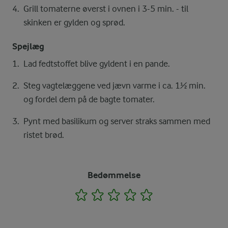
Grill tomaterne øverst i ovnen i 3-5 min. - til
skinken er gylden og sprød.
Spejlæg
Lad fedtstoffet blive gyldent i en pande.
Steg vagtelæggene ved jævn varme i ca. 1½ min.
og fordel dem på de bagte tomater.
Pynt med basilikum og server straks sammen med
ristet brød.
Bedømmelse
1
2
3
4
5