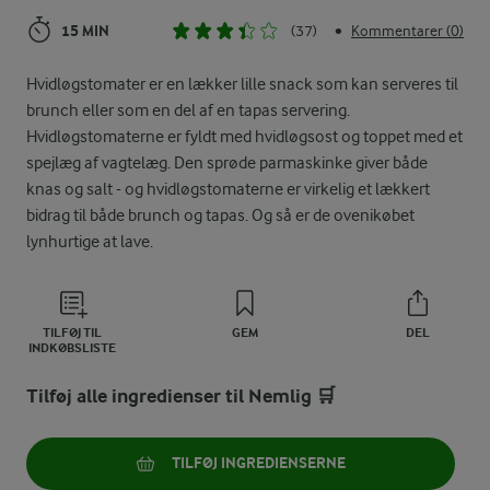
15 MIN
(37)
Kommentarer (0)
•
Hvidløgstomater er en lækker lille snack som kan serveres til
brunch eller som en del af en tapas servering.
Hvidløgstomaterne er fyldt med hvidløgsost og toppet med et
spejlæg af vagtelæg. Den sprøde parmaskinke giver både
knas og salt - og hvidløgstomaterne er virkelig et lækkert
bidrag til både brunch og tapas. Og så er de ovenikøbet
lynhurtige at lave.
TILFØJ TIL
GEM
DEL
INDKØBSLISTE
Tilføj alle ingredienser til Nemlig 🛒
TILFØJ INGREDIENSERNE