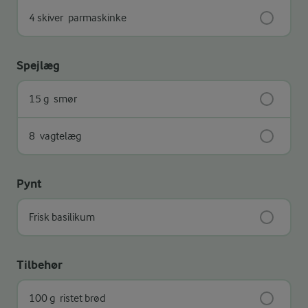
4 skiver
parmaskinke
Spejlæg
15 g
smør
8
vagtelæg
Pynt
Frisk basilikum
Tilbehør
100 g
ristet brød