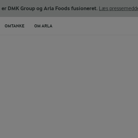
ni er DMK Group og Arla Foods fusioneret.
Læs pressemedde
OMTANKE
OM ARLA