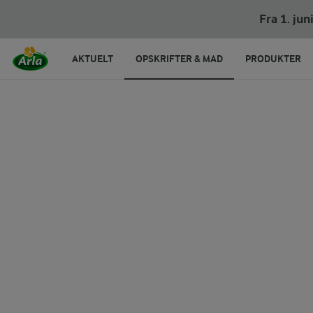
Indbagt ost i filodej med timian
Fra 1. ju
AKTUELT
OPSKRIFTER & MAD
PRODUKTER