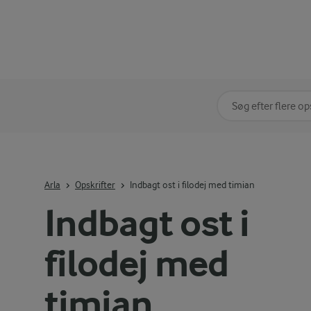
Søg på kategori
Indtast søgeord for 
Arla
Opskrifter
Indbagt ost i filodej med timian
Indbagt ost i
filodej med
timian