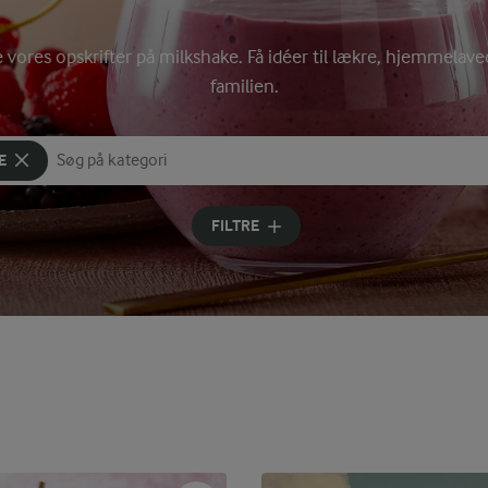
e vores opskrifter på milkshake. Få idéer til lækre, hjemmelave
familien.
E
Søg på kategori
Indtast søgeord for at søge
FILTRE