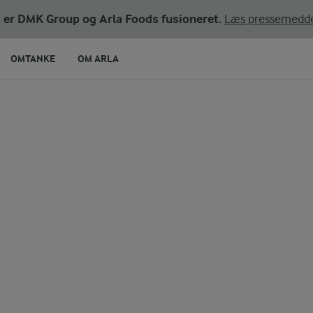
ni er DMK Group og Arla Foods fusioneret.
Læs pressemedde
OMTANKE
OM ARLA