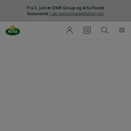
Fra 1. juni er DMK Group og Arla Foods
fusioneret.
Læs pressemeddelelsen her