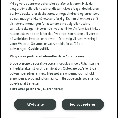
»Vi og vores partnere behandler datafor at levere«. Hvis du
går efter de klassiske retter, vil prøve nye
vælger Afvis alle eller trækker dit samtykke tilbage, deaktiveres
smagskombinationer eller har lyst til at skabe en
de. Hvis trackere er deaktiveret, er noget indhold og annoncer,
afslappet og indbydende stemning med en åben
du ser, muligvis ikke så relevant for dig. Du kan til enhver tid få
Klassiske retter på
vist denne menu igen for at ændre dine valg eller trække
buffet, er der masser af muligheder for at gøre
samtykke tilbage når som helst ved at klikke Vis formål på linket
påskebordet
påskebordet både festligt og personligt.
nederst på websiden [eller det flydende ikon nederst til venstre
på websiden, hvis det er relevant]. Dine valg vil have virkning i
Påskefrokosten handler om samvær, traditioner og
vores Website. Se vores privatliv politik for at få flere
gode smage – og med de rette ideer kan du skabe et
En traditionel påskefrokost byder på velkendte
oplysninger.
Cookie politik
påskebord, der både smager og føles af forår.
favoritter som
karrysild
, æg i forskellige variationer,
Vi og vores partnere behandler data for at levere:
hønsesalat
og
tarteletter
– populære retter, der skaber
Bruge præcise geografiske placeringsoplysninger. Aktivt scanne
enhedskarakteristika til identifikation. Opbevare og/eller tilgå
den helt rigtige påskestemning. De klassiske
oplysninger på en enhed. Tilpasset annoncering og indhold,
elementer giver både genkendelighed og hygge, og de
annoncerings- og indholdsmåling, målgruppeundersøgelser og
udvikling af tjenester.
kan nemt kombineres med nye smagsindslag for at
Friske salater og grønt som
Liste over partnere (leverandører)
skabe et varieret påskebord.
tilbehør
Afvis alle
Jeg accepterer
For at skabe balance mellem de fyldige