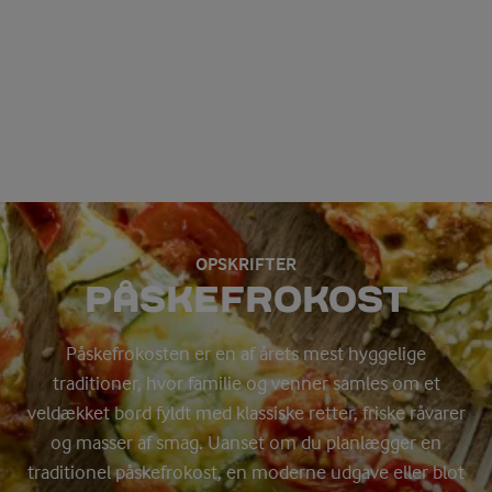
OPSKRIFTER
PÅSKEFROKOST
Påskefrokosten er en af årets mest hyggelige
traditioner, hvor familie og venner samles om et
veldækket bord fyldt med klassiske retter, friske råvarer
og masser af smag. Uanset om du planlægger en
traditionel påskefrokost, en moderne udgave eller blot