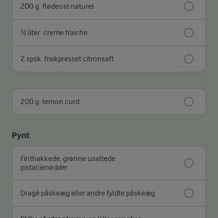
200 g
flødeost naturel
¼ liter
creme fraiche
2 spsk
friskpresset citronsaft
200 g
lemon curd
Pynt
Finthakkede, grønne usaltede
pistacienødder
Dragé påskeæg eller andre fyldte påskeæg