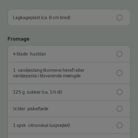
Lagkageplast (ca. 8 cm bred)
Fromage
4 blade
husblas
1
vaniljestang (kornene heraf) eller
vaniljepasta i tilsvarende mængde
125 g
sukker (ca. 1½ dl)
¼ liter
piskefløde
1 spsk
citronskal (usprøjtet)