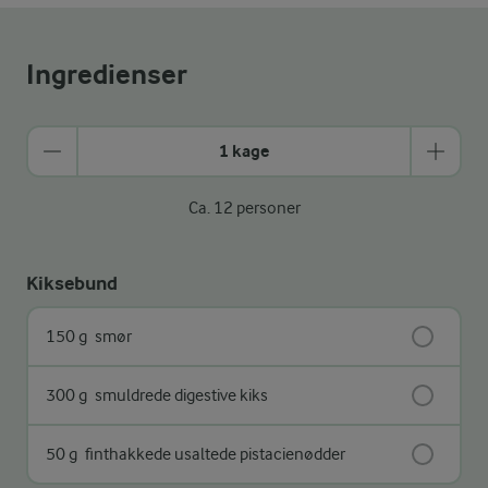
Ingredienser
1 kage
Ca. 12 personer
Kiksebund
150 g
smør
300 g
smuldrede digestive kiks
50 g
finthakkede usaltede pistacienødder