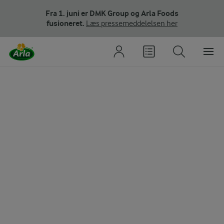
Fra 1. juni er DMK Group og Arla Foods
fusioneret.
Læs pressemeddelelsen her