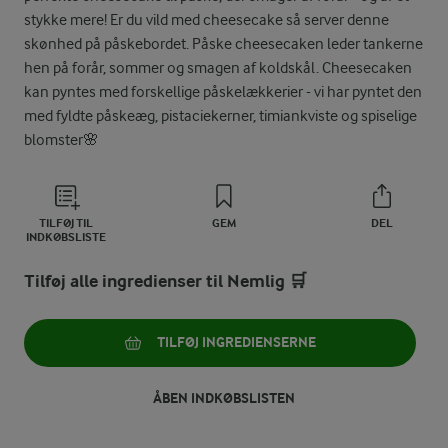
stykke mere! Er du vild med cheesecake så server denne
skønhed på påskebordet. Påske cheesecaken leder tankerne
hen på forår, sommer og smagen af koldskål. Cheesecaken
kan pyntes med forskellige påskelækkerier - vi har pyntet den
med fyldte påskeæg, pistaciekerner, timiankviste og spiselige
blomster🌸
TILFØJ TIL
GEM
DEL
INDKØBSLISTE
Tilføj alle ingredienser til Nemlig 🛒
TILFØJ INGREDIENSERNE
ÅBEN INDKØBSLISTEN