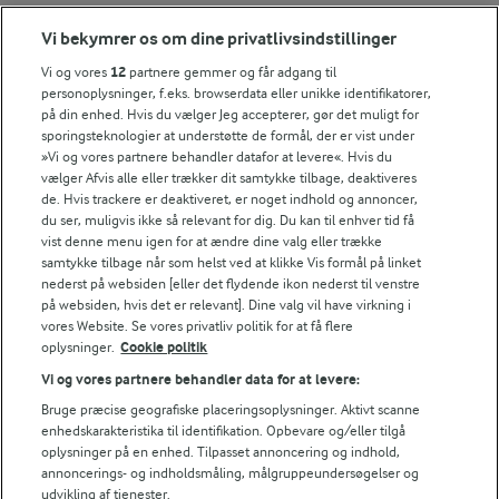
Pynt med pistaciekerner, påskeæg, citrontimian
Vi bekymrer os om dine privatlivsindstillinger
og/eller spiselige blomster lige inden serveringen.
Vi og vores
12
partnere gemmer og får adgang til
personoplysninger, f.eks. browserdata eller unikke identifikatorer,
på din enhed. Hvis du vælger Jeg accepterer, gør det muligt for
sporingsteknologier at understøtte de formål, der er vist under
Bedømmelse
»Vi og vores partnere behandler datafor at levere«. Hvis du
vælger Afvis alle eller trækker dit samtykke tilbage, deaktiveres
1
2
3
4
5
de. Hvis trackere er deaktiveret, er noget indhold og annoncer,
du ser, muligvis ikke så relevant for dig. Du kan til enhver tid få
vist denne menu igen for at ændre dine valg eller trække
samtykke tilbage når som helst ved at klikke Vis formål på linket
Tips til opskriften
nederst på websiden [eller det flydende ikon nederst til venstre
på websiden, hvis det er relevant]. Dine valg vil have virkning i
Vi ved, at det tit er de små ting, der gør forskellen i
vores Website. Se vores privatliv politik for at få flere
køkkenet. Derfor deler vi de tips, vi selv bruger, når vi
oplysninger.
Cookie politik
laver mad og udvikler opskrifter.
Vi og vores partnere behandler data for at levere:
Bruge præcise geografiske placeringsoplysninger. Aktivt scanne
enhedskarakteristika til identifikation. Opbevare og/eller tilgå
TIP
oplysninger på en enhed. Tilpasset annoncering og indhold,
annoncerings- og indholdsmåling, målgruppeundersøgelser og
Du kan også pynte påskecheesecaken med små toppe af flødes
udvikling af tjenester.