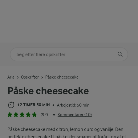
Søg på kategori
Indtast søgeord for at søge
Arla
Opskrifter
Påske cheesecake
Påske cheesecake
12 TIMER 50 MIN
Arbejdstid: 50 min
•
(92)
Kommentarer (10)
•
Påske cheesecake med citron, lemon curd og vanilje. Den
perfekte cheesecake til påske, der smager af forår - og af et