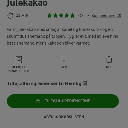
Julekakao
15 MIN
(7)
Kommentarer (0)
•
Varm julekakao med smag af kanel og flødeskum - og en
skumfidus snemand på toppen. Hyg jer evt. med at lave hver
jeres snemand, mens kakaoen bliver varmet.
TILFØJ TIL
GEM
DEL
INDKØBSLISTE
Tilføj alle ingredienser til Nemlig 🛒
TILFØJ INGREDIENSERNE
ÅBEN INDKØBSLISTEN