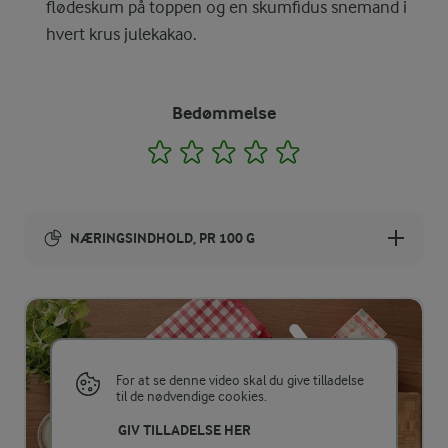
flødeskum på toppen og en skumfidus snemand i
hvert krus julekakao.
Bedømmelse
1
2
3
4
5
NÆRINGSINDHOLD, PR 100 G
Energiindhold:
562 kJ / 134 kcal
Energifordeling
For at se denne video skal du give tilladelse
til de nødvendige cookies.
ENERGI PR 100 G
GIV TILLADELSE HER