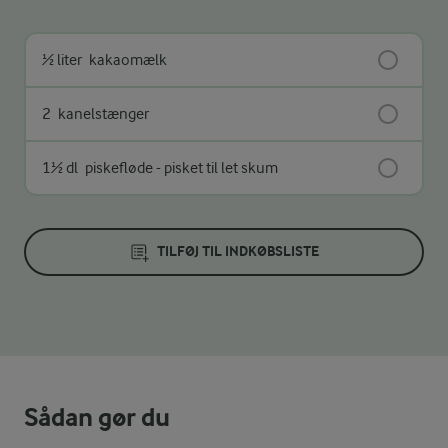
½ liter
kakaomælk
2
kanelstænger
1½ dl
piskefløde - pisket til let skum
TILFØJ TIL INDKØBSLISTE
Sådan gør du