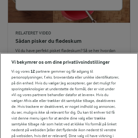
0,3 g
Fiber:
3,2 g
Protein:
RELATERET VIDEO
Sådan pisker du flødeskum
8,2 g
Fedt:
Vil du have perfekt pisket flødeskum? Så se her hvordan
Karolines Køkkenskole pisker et luftigt og cremet
12 g
Kulhydrat:
Vi bekymrer os om dine privatlivsindstillinger
flødeskum.
Vi og vores
12
partnere gemmer og får adgang til
personoplysninger, f.eks. browserdata eller unikke identifikatorer,
på din enhed. Hvis du vælger Jeg accepterer, gør det muligt for
sporingsteknologier at understøtte de formål, der er vist under
»Vi og vores partnere behandler datafor at levere«. Hvis du
vælger Afvis alle eller trækker dit samtykke tilbage, deaktiveres
JULEMADENS HISTORIE
de. Hvis trackere er deaktiveret, er noget indhold og annoncer,
Læs mere om historien bag
du ser, muligvis ikke så relevant for dig. Du kan til enhver tid få
julemaden i Danmark 🎄
vist denne menu igen for at ændre dine valg eller trække
samtykke tilbage når som helst ved at klikke Vis formål på linket
nederst på websiden [eller det flydende ikon nederst til venstre
på websiden, hvis det er relevant]. Dine valg vil have virkning i