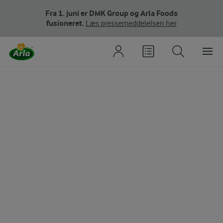
Fra 1. juni er DMK Group og Arla Foods
fusioneret.
Læs pressemeddelelsen her