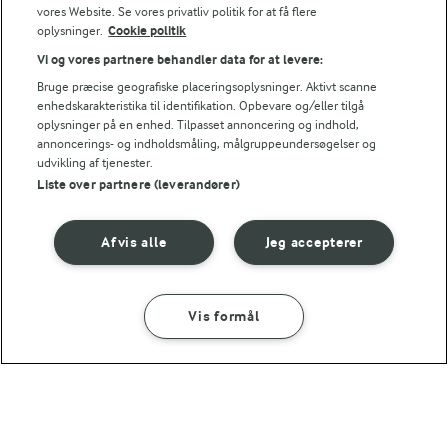
vores Website. Se vores privatliv politik for at få flere
oplysninger.
Cookie politik
Vi og vores partnere behandler data for at levere:
Andre gode forslag
Bruge præcise geografiske placeringsoplysninger. Aktivt scanne
enhedskarakteristika til identifikation. Opbevare og/eller tilgå
oplysninger på en enhed. Tilpasset annoncering og indhold,
annoncerings- og indholdsmåling, målgruppeundersøgelser og
udvikling af tjenester.
Liste over partnere (leverandører)
Afvis alle
Jeg accepterer
Vis formål
SÅDAN GØR DU
INGREDIENSER
15 MIN
MAD GIVER LÆRING TIL LIVET
Varm kakao med
Kan det at dufte og
dadler og
smage lære os noget?
15 MIN
ingefærflødesku
Julekakao