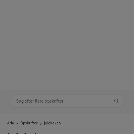
Søg på kategori
Indtast søgeord for at søge
Arla
Opskrifter
Julekakao