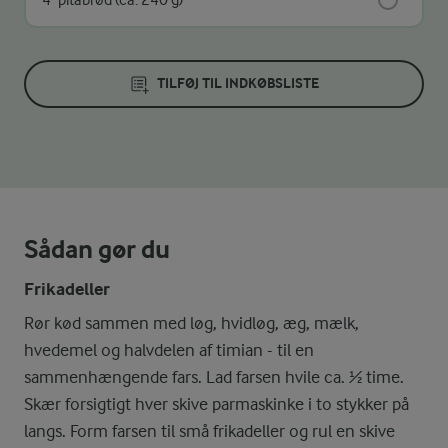
4
pitabrød (ca. 240 g)
TILFØJ TIL INDKØBSLISTE
Sådan gør du
Frikadeller
Rør kød sammen med løg, hvidløg, æg, mælk,
hvedemel og halvdelen af timian - til en
sammenhængende fars. Lad farsen hvile ca. ½ time.
Skær forsigtigt hver skive parmaskinke i to stykker på
langs. Form farsen til små frikadeller og rul en skive