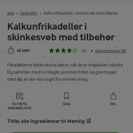
Indtast søgeord for at søge
Arla
Opskrifter
Kalkunfrikadeller i skinkesvøb med tilbehør
Kalkunfrikadeller i
skinkesvøb med tilbehør
45 MIN
(4)
Kommentarer (0)
•
Frikadellerne bliver ekstra lækre, når de er indpakket i skinke.
Og sammen med ovnbagte pommes frites og grøntsager
med dip, er der vist noget for enhver smag.
TILFØJ TIL
GEM
DEL
INDKØBSLISTE
Tilføj alle ingredienser til Nemlig 🛒