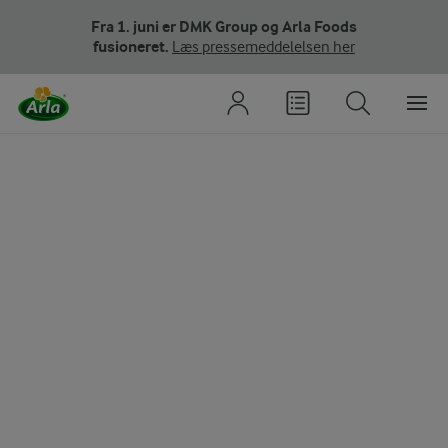
Fra 1. juni er DMK Group og Arla Foods
fusioneret.
Læs pressemeddelelsen her