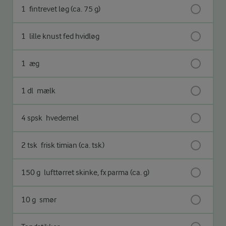
1
fintrevet løg (ca. 75 g)
1
lille knust fed hvidløg
1
æg
1 dl
mælk
4 spsk
hvedemel
2 tsk
frisk timian (ca. tsk)
150 g
lufttørret skinke, fx parma (ca. g)
10 g
smør