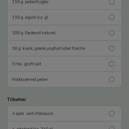
150 g
peberfrugter
150 g
agurk (ca. g)
100 g
flødeost naturel
50 g
kvark, græsk yoghurt eller fraiche
½ tsk
groft salt
Friskkværnet peber
Tilbehør
4 spsk
sød chilisauce