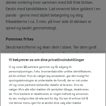
skinke omkring hver sammen med lidt frisk timian.
Fæstn med tandstikkere. Lad smørret blive gyldent i en
pande - gerne med sliplet belægning og steg
frikadellerne i ca. 5 min. på hver side til skinken er
sprød og kødet gennemstegt.
Pommes frites
Skrub kartoflerne og skær dem i stave. Tør dem godt
og vend dem i olien. Fordel kartoflerne på en plade
Vi bekymrer os om dine privatlivsindstillinger
med bagepapir, drys med salt og bag dem midt i ovnen
i ca. ½ time ved 225° - traditionel ovn - til de er
Vi og vores
12
partnere gemmer og får adgang til
personoplysninger, f.eks. browserdata eller unikke identifikatorer,
sprøde.
på din enhed. Hvis du vælger Jeg accepterer, gør det muligt for
sporingsteknologier at understøtte de formål, der er vist under
Grøntsager med dip
»Vi og vores partnere behandler datafor at levere«. Hvis du
vælger Afvis alle eller trækker dit samtykke tilbage, deaktiveres
Skær grøntsagerne i stave. Rør flødeosten blød med
de. Hvis trackere er deaktiveret, er noget indhold og annoncer,
kvark lidt efter lidt og tilsæt salt og peber - tilsæt evt.
du ser, muligvis ikke så relevant for dig. Du kan til enhver tid få
vist denne menu igen for at ændre dine valg eller trække
lidt vand, hvis dressingen er for fast. Smag til.