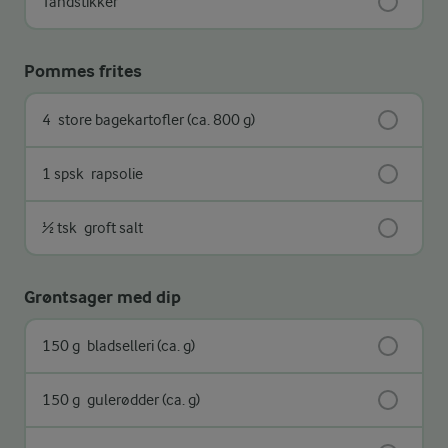
Tandstikker
Pommes frites
4
store bagekartofler (ca. 800 g)
1 spsk
rapsolie
½ tsk
groft salt
Grøntsager med dip
150 g
bladselleri (ca. g)
150 g
gulerødder (ca. g)