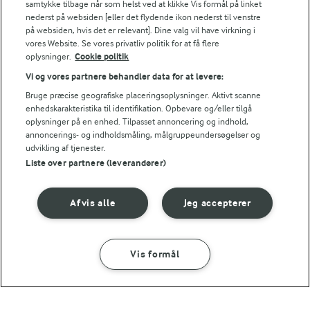
samtykke tilbage når som helst ved at klikke Vis formål på linket
nederst på websiden [eller det flydende ikon nederst til venstre
Server frikadellerne med pommes frites, grøntsager,
på websiden, hvis det er relevant]. Dine valg vil have virkning i
vores Website. Se vores privatliv politik for at få flere
dip, sød chilisauce og lune pitabrød.
oplysninger.
Cookie politik
Vi og vores partnere behandler data for at levere:
Bruge præcise geografiske placeringsoplysninger. Aktivt scanne
Bedømmelse
enhedskarakteristika til identifikation. Opbevare og/eller tilgå
oplysninger på en enhed. Tilpasset annoncering og indhold,
1
2
3
4
5
annoncerings- og indholdsmåling, målgruppeundersøgelser og
udvikling af tjenester.
Liste over partnere (leverandører)
NÆRINGSINDHOLD, PR 100 G
Afvis alle
Jeg accepterer
Energiindhold:
Lækker klassisk varm kartoffelsalat.
487 kJ / 116 kcal
Vis formål
SÅDAN GØR DU
INGREDIENSER
Energifordeling
45 MIN