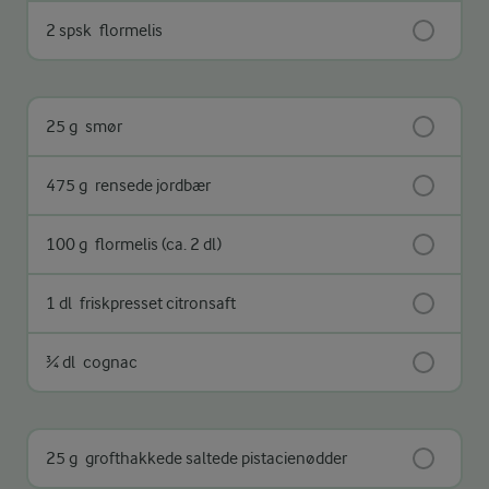
2 spsk
flormelis
25 g
smør
475 g
rensede jordbær
100 g
flormelis (ca. 2 dl)
1 dl
friskpresset citronsaft
¾ dl
cognac
25 g
grofthakkede saltede pistacienødder