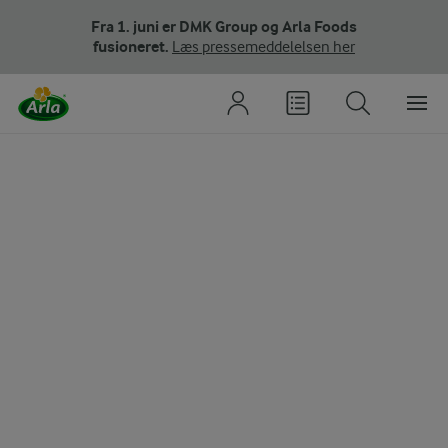
Fra 1. juni er DMK Group og Arla Foods
fusioneret.
Læs pressemeddelelsen her