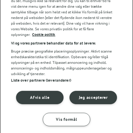
Karolines Køkkenskole pisker et luftigt og cremet
du ser, muligvis ikke så relevant for dig. Du kan til enhver tid få
16,7 g
Kulhydrat:
vist denne menu igen for at ændre dine valg eller trække
flødeskum.
samtykke tilbage når som helst ved at klikke Vis formål på linket
nederst på websiden [eller det flydende ikon nederst til venstre
på websiden, hvis det er relevant]. Dine valg vil have virkning i
vores Website. Se vores privatliv politik for at få flere
oplysninger.
Cookie politik
Vi og vores partnere behandler data for at levere:
LAKTOSEFRI MADLAVNING
Få tips til madlavning uden
Bruge præcise geografiske placeringsoplysninger. Aktivt scanne
laktose
enhedskarakteristika til identifikation. Opbevare og/eller tilgå
oplysninger på en enhed. Tilpasset annoncering og indhold,
annoncerings- og indholdsmåling, målgruppeundersøgelser og
udvikling af tjenester.
Liste over partnere (leverandører)
Afvis alle
Jeg accepterer
Andre gode forslag
Vis formål
SÅDAN GØR DU
INGREDIENSER