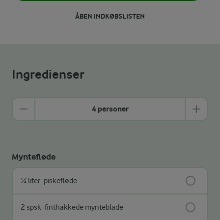
ÅBEN INDKØBSLISTEN
Ingredienser
4 personer
Myntefløde
¼ liter
piskefløde
2 spsk
finthakkede mynteblade