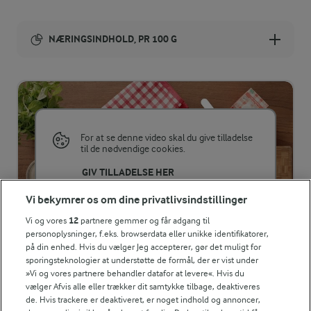
NÆRINGSINDHOLD, PR 100 G
Energiindhold:
798 kJ / 191 kcal
Energifordeling
For at se denne video skal du give tilladelse
til de nødvendige cookies.
ENERGI PR 100 G
GIV TILLADELSE HER
Vi bekymrer os om dine privatlivsindstillinger
1,1 g
Fiber:
Vi og vores
12
partnere gemmer og får adgang til
personoplysninger, f.eks. browserdata eller unikke identifikatorer,
1,3 g
Protein:
på din enhed. Hvis du vælger Jeg accepterer, gør det muligt for
RELATERET VIDEO
sporingsteknologier at understøtte de formål, der er vist under
»Vi og vores partnere behandler datafor at levere«. Hvis du
Sådan pisker du flødeskum
11,5 g
Fedt:
vælger Afvis alle eller trækker dit samtykke tilbage, deaktiveres
Vil du have perfekt pisket flødeskum? Så se her hvordan
de. Hvis trackere er deaktiveret, er noget indhold og annoncer,