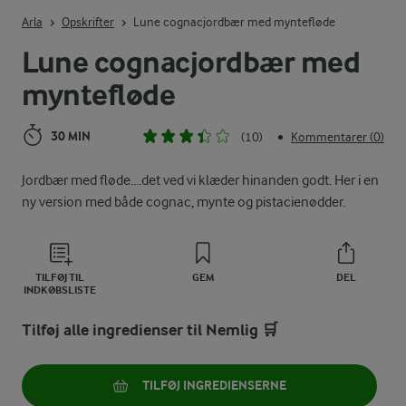
Indtast søgeord for at søge
Arla
Opskrifter
Lune cognacjordbær med myntefløde
Lune cognacjordbær med
myntefløde
30 MIN
(10)
Kommentarer (0)
•
Jordbær med fløde....det ved vi klæder hinanden godt. Her i en
ny version med både cognac, mynte og pistacienødder.
TILFØJ TIL
GEM
DEL
INDKØBSLISTE
Tilføj alle ingredienser til Nemlig 🛒
TILFØJ INGREDIENSERNE