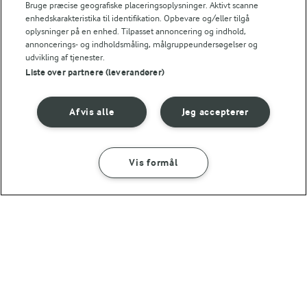
Bruge præcise geografiske placeringsoplysninger. Aktivt scanne
enhedskarakteristika til identifikation. Opbevare og/eller tilgå
oplysninger på en enhed. Tilpasset annoncering og indhold,
annoncerings- og indholdsmåling, målgruppeundersøgelser og
udvikling af tjenester.
Liste over partnere (leverandører)
4 TIMER
Afvis alle
Jeg accepterer
Moules frites
(12)
Vis formål
SÅDAN GØR DU
INGREDIENSER
For at se denne video skal du give tilladelse
45 MIN
til de nødvendige cookies.
Muslinger i spicy fløde
GIV TILLADELSE HER