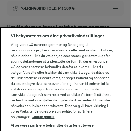
NÆRINGSINDHOLD, PR 100 G
Energiindhold:
Her får du muslinger i selskab med pommes
frites.
435 kJ / 104 kcal
Vi bekymrer os om dine privatlivsindstillinger
Vi og vores
12
partnere gemmer og får adgang til
Energifordeling
personoplysninger, f.eks. browserdata eller unikke identifikatorer,
på din enhed. Hvis du vælger Jeg accepterer, gør det muligt for
sporingsteknologier at understøtte de formål, der er vist under
ENERGI PR 100 G
»Vi og vores partnere behandler datafor at levere«. Hvis du
vælger Afvis alle eller trækker dit samtykke tilbage, deaktiveres
de. Hvis trackere er deaktiveret, er noget indhold og annoncer,
0,4 g
Fiber:
du ser, muligvis ikke så relevant for dig. Du kan til enhver tid få
vist denne menu igen for at ændre dine valg eller trække
8,8 g
Protein:
samtykke tilbage når som helst ved at klikke Vis formål på linket
nederst på websiden [eller det flydende ikon nederst til venstre
på websiden, hvis det er relevant]. Dine valg vil have virkning i
5,7 g
Fedt:
vores Website. Se vores privatliv politik for at få flere
oplysninger.
Cookie politik
4,4 g
Kulhydrat:
Vi og vores partnere behandler data for at levere: