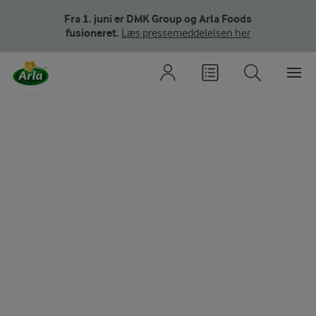
Fra 1. juni er DMK Group og Arla Foods
fusioneret.
Læs pressemeddelelsen her