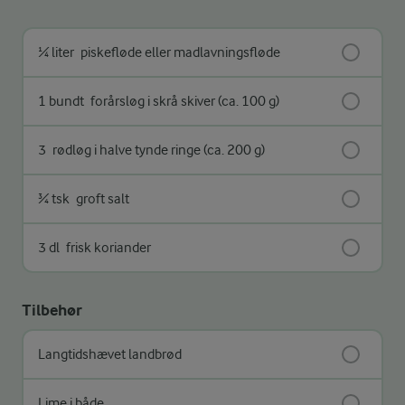
¼ liter
piskefløde eller madlavningsfløde
1 bundt
forårsløg i skrå skiver (ca. 100 g)
3
rødløg i halve tynde ringe (ca. 200 g)
¾ tsk
groft salt
3 dl
frisk koriander
Tilbehør
Langtidshævet landbrød
Lime i både