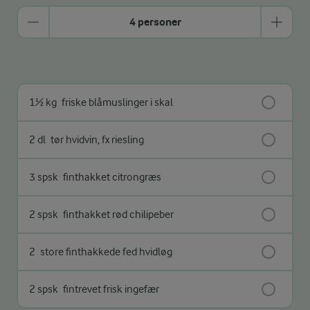
4 personer
1½ kg
friske blåmuslinger i skal
2 dl
tør hvidvin, fx riesling
3 spsk
finthakket citrongræs
2 spsk
finthakket rød chilipeber
2
store finthakkede fed hvidløg
2 spsk
fintrevet frisk ingefær