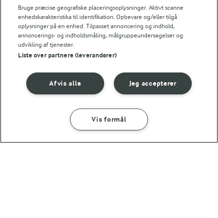
Bruge præcise geografiske placeringsoplysninger. Aktivt scanne
enhedskarakteristika til identifikation. Opbevare og/eller tilgå
oplysninger på en enhed. Tilpasset annoncering og indhold,
annoncerings- og indholdsmåling, målgruppeundersøgelser og
udvikling af tjenester.
Liste over partnere (leverandører)
4 TIMER
Moules frites
Afvis alle
Jeg accepterer
(12)
Vis formål
SÅDAN GØR DU
INGREDIENSER
For at se denne video skal du give tilladelse
til de nødvendige cookies.
45 MIN
Muslinger og spaghetti i ostesauce
GIV TILLADELSE HER