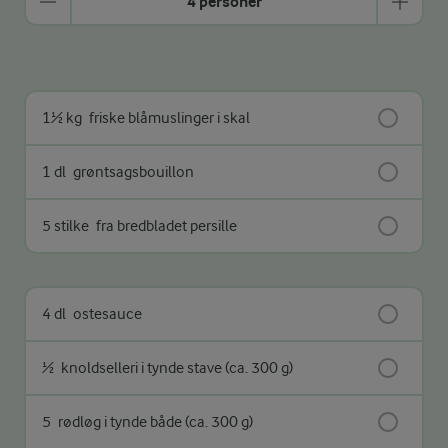
4 personer
1½ kg
friske blåmuslinger i skal
1 dl
grøntsagsbouillon
5 stilke
fra bredbladet persille
4 dl
ostesauce
½
knoldselleri i tynde stave (ca. 300 g)
5
rødløg i tynde både (ca. 300 g)