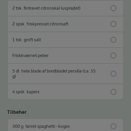
2 tsk
fintrevet citronskal (usprøjtet)
2 spsk
friskpresset citronsaft
1 tsk
groft salt
Friskkværnet peber
5 dl
hele blade af bredbladet persille (ca. 35
g)
4 spsk
kapers
Tilbehør
300 g
tørret spaghetti - koges