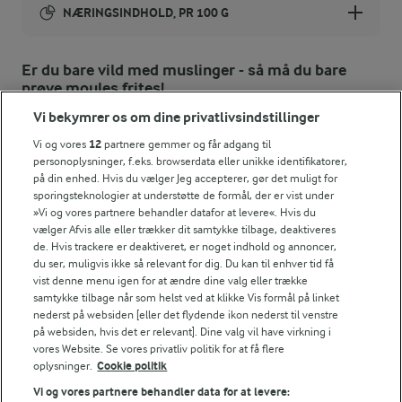
NÆRINGSINDHOLD, PR 100 G
Energiindhold:
Er du bare vild med muslinger - så må du bare
prøve moules frites!
460 kJ / 110 kcal
Vi bekymrer os om dine privatlivsindstillinger
Energifordeling
Vi og vores
12
partnere gemmer og får adgang til
personoplysninger, f.eks. browserdata eller unikke identifikatorer,
på din enhed. Hvis du vælger Jeg accepterer, gør det muligt for
ENERGI PR 100 G
sporingsteknologier at understøtte de formål, der er vist under
»Vi og vores partnere behandler datafor at levere«. Hvis du
1,4 g
Fiber:
vælger Afvis alle eller trækker dit samtykke tilbage, deaktiveres
de. Hvis trackere er deaktiveret, er noget indhold og annoncer,
du ser, muligvis ikke så relevant for dig. Du kan til enhver tid få
5,9 g
Protein:
vist denne menu igen for at ændre dine valg eller trække
samtykke tilbage når som helst ved at klikke Vis formål på linket
nederst på websiden [eller det flydende ikon nederst til venstre
2,5 g
Fedt:
på websiden, hvis det er relevant]. Dine valg vil have virkning i
vores Website. Se vores privatliv politik for at få flere
oplysninger.
Cookie politik
15,7 g
Kulhydrat:
Vi og vores partnere behandler data for at levere: