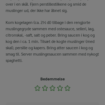
over i en skål. Fjern perstillestilkene og smid de
muslinger ud, der ikke har åbnet sig.
Kom kogelagen (ca. 2½ dl) tilbage i den rengjorte
muslingegryde sammen med ostesauce, selleri, løg,
citronskal, -saft, salt og peber. Bring saucen i kog og
kog den i ca. 1 min. Tilsæt de kogte muslinger (med
skal), persille og kapers. Bring atter saucen i kog og
smag til. Server muslingesaucen sammen med nykogt
spaghetti.
Bedømmelse
1
2
3
4
5