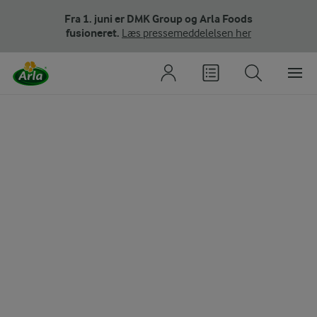
Fra 1. juni er DMK Group og Arla Foods
fusioneret.
Læs pressemeddelelsen her