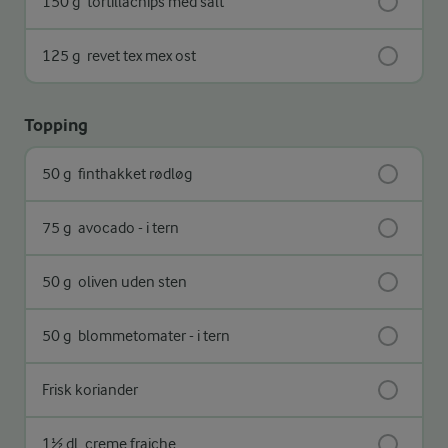
150 g
tortillachips med salt
125 g
revet tex mex ost
Topping
50 g
finthakket rødløg
75 g
avocado - i tern
50 g
oliven uden sten
50 g
blommetomater - i tern
Frisk koriander
1½ dl
creme fraiche