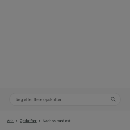
Søg på kategori
Indtast søgeord for at søge
Arla
Opskrifter
Nachos med ost