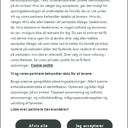
personoplysninger, f.eks. browserdata eller unikke identifikatorer,
på din enhed. Hvis du vælger Jeg accepterer, gør det muligt for
13,1 g
Fedt:
sporingsteknologier at understøtte de formål, der er vist under
»Vi og vores partnere behandler datafor at levere«. Hvis du
vælger Afvis alle eller trækker dit samtykke tilbage, deaktiveres
14,8 g
Kulhydrat:
de. Hvis trackere er deaktiveret, er noget indhold og annoncer,
du ser, muligvis ikke så relevant for dig. Du kan til enhver tid få
vist denne menu igen for at ændre dine valg eller trække
samtykke tilbage når som helst ved at klikke Vis formål på linket
nederst på websiden [eller det flydende ikon nederst til venstre
på websiden, hvis det er relevant]. Dine valg vil have virkning i
vores Website. Se vores privatliv politik for at få flere
oplysninger.
Cookie politik
15 MIN
Vi og vores partnere behandler data for at levere:
Guacamole
Bruge præcise geografiske placeringsoplysninger. Aktivt scanne
(297)
enhedskarakteristika til identifikation. Opbevare og/eller tilgå
oplysninger på en enhed. Tilpasset annoncering og indhold,
annoncerings- og indholdsmåling, målgruppeundersøgelser og
udvikling af tjenester.
Liste over partnere (leverandører)
For at se denne video skal du give tilladelse
Afvis alle
Jeg accepterer