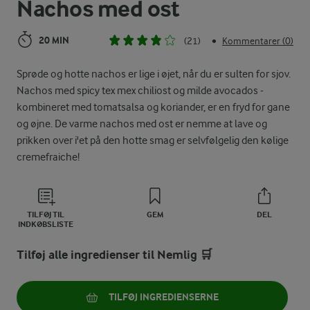
Nachos med ost
20 MIN
(21)
Kommentarer (0)
•
Sprøde og hotte nachos er lige i øjet, når du er sulten for sjov.
Nachos med spicy tex mex chiliost og milde avocados -
kombineret med tomatsalsa og koriander, er en fryd for gane
og øjne. De varme nachos med ost er nemme at lave og
prikken over i'et på den hotte smag er selvfølgelig den kølige
cremefraiche!
TILFØJ TIL
GEM
DEL
INDKØBSLISTE
Tilføj alle ingredienser til Nemlig 🛒
TILFØJ INGREDIENSERNE