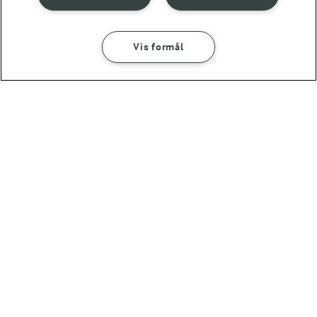
til de nødvendige cookies.
GIV TILLADELSE HER
Vis formål
SÅDAN GØR DU
INGREDIENSER
RELATERET VIDEO
20 MIN
Nachos med ost
Sådan skærer du en avocado
Avocadoer kan drille lidt, når de skæres. Karolines
Køkkenskole viser her et trick til, hvordan du nemt fjerner
stenen fra en avocado.
Andre gode forslag