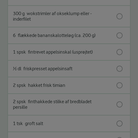
300 g
wokstrimler af okseklump eller -
inderfilet
6
flækkede bananskalotteløg (ca. 200 g)
1 spsk
fintrevet appelsinskal (usprøjtet)
½ dl
friskpresset appelsinsaft
2 spsk
hakket frisk timian
2 spsk
finthakkede stilke af bredbladet
persille
1 tsk
groft salt