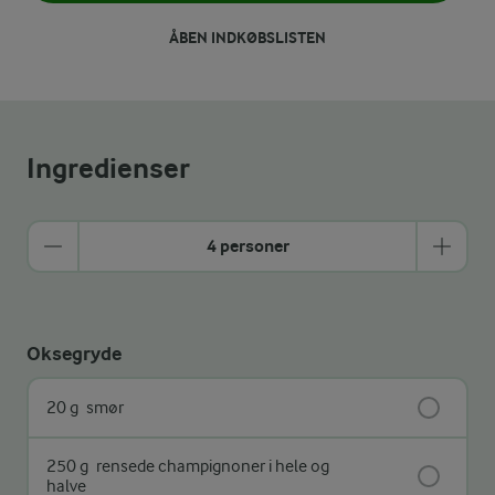
ÅBEN INDKØBSLISTEN
Ingredienser
4 personer
Oksegryde
20 g
smør
250 g
rensede champignoner i hele og
halve