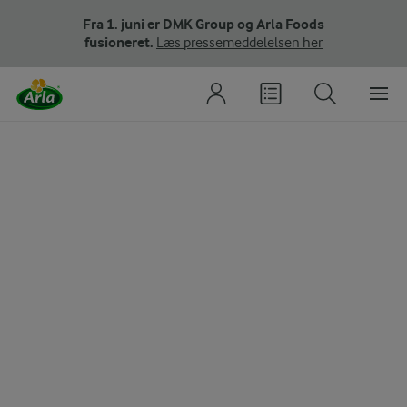
Fra 1. juni er DMK Group og Arla Foods
fusioneret.
Læs pressemeddelelsen her