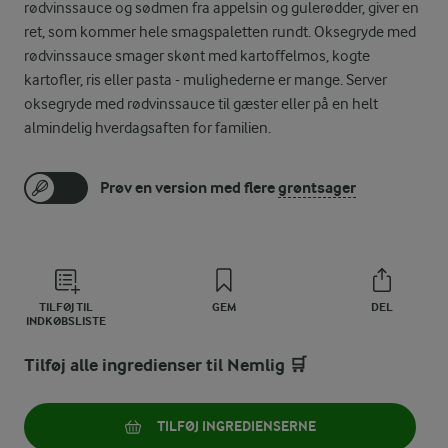
rødvinssauce og sødmen fra appelsin og gulerødder, giver en
ret, som kommer hele smagspaletten rundt. Oksegryde med
rødvinssauce smager skønt med kartoffelmos, kogte
kartofler, ris eller pasta - mulighederne er mange. Server
oksegryde med rødvinssauce til gæster eller på en helt
almindelig hverdagsaften for familien.
Prøv en version med flere
grøntsager
TILFØJ TIL
GEM
DEL
INDKØBSLISTE
Tilføj alle ingredienser til Nemlig 🛒
TILFØJ INGREDIENSERNE