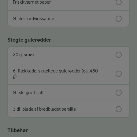
Friskkværnet peber
½ liter
rødvinssauce
Stegte gulerødder
20 g
smør
6
flækkede, skrællede gulerødder (ca. 450
g)
½ tsk
groft salt
3 dl
blade af bredbladet persille
Tilbehør