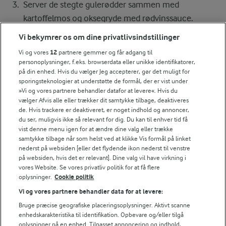
Server de stegte gulerødder sammen med
kartoffelmos og oksegryde med rødvinssauce.
Vi bekymrer os om dine privatlivsindstillinger
Vi og vores
12
partnere gemmer og får adgang til
Bedømmelse
personoplysninger, f.eks. browserdata eller unikke identifikatorer,
på din enhed. Hvis du vælger Jeg accepterer, gør det muligt for
1
2
3
4
5
sporingsteknologier at understøtte de formål, der er vist under
»Vi og vores partnere behandler datafor at levere«. Hvis du
vælger Afvis alle eller trækker dit samtykke tilbage, deaktiveres
de. Hvis trackere er deaktiveret, er noget indhold og annoncer,
Tips til opskriften
du ser, muligvis ikke så relevant for dig. Du kan til enhver tid få
vist denne menu igen for at ændre dine valg eller trække
Vi ved, at det tit er de små ting, der gør forskellen i
samtykke tilbage når som helst ved at klikke Vis formål på linket
køkkenet. Derfor deler vi de tips, vi selv bruger, når vi
nederst på websiden [eller det flydende ikon nederst til venstre
på websiden, hvis det er relevant]. Dine valg vil have virkning i
laver mad og udvikler opskrifter.
vores Website. Se vores privatliv politik for at få flere
oplysninger.
Cookie politik
Vi og vores partnere behandler data for at levere:
TIPS
Bruge præcise geografiske placeringsoplysninger. Aktivt scanne
Du kan tilsætte en smule vand, hvis du synes saucen er for tyk.
enhedskarakteristika til identifikation. Opbevare og/eller tilgå
oplysninger på en enhed. Tilpasset annoncering og indhold,