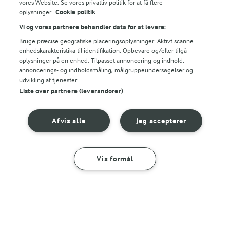
vores Website. Se vores privatliv politik for at få flere
oplysninger.
Cookie politik
Energiindhold:
Prøv en lækker og let udgave af den klassiske
Vi og vores partnere behandler data for at levere:
tunfiskemousse.
672 kJ / 161 kcal
Bruge præcise geografiske placeringsoplysninger. Aktivt scanne
enhedskarakteristika til identifikation. Opbevare og/eller tilgå
oplysninger på en enhed. Tilpasset annoncering og indhold,
Energifordeling
annoncerings- og indholdsmåling, målgruppeundersøgelser og
udvikling af tjenester.
ENERGI PR 100 G
Liste over partnere (leverandører)
1,2 g
Fiber:
Afvis alle
Jeg accepterer
4,6 g
Protein:
Vis formål
SÅDAN GØR DU
INGREDIENSER
9,9 g
Fedt:
13,4 g
Kulhydrat:
2 TIMER 15 MIN
Ørredmousse på salatbund