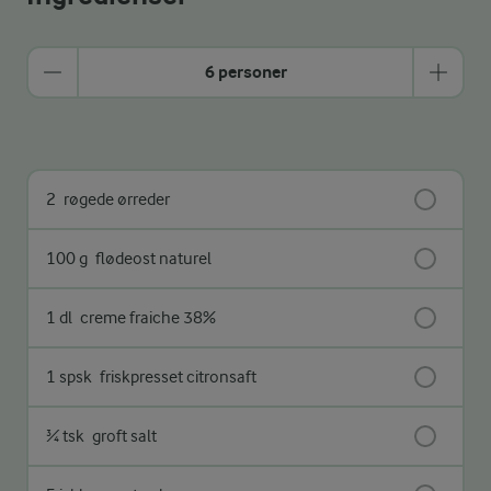
6 personer
2
røgede ørreder
100 g
flødeost naturel
1 dl
creme fraiche 38%
1 spsk
friskpresset citronsaft
¾ tsk
groft salt