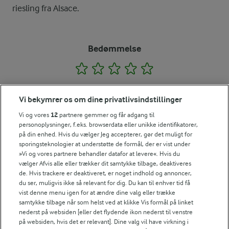
riesling fra Alsace.
Bedømmelse
1
2
3
4
5
Vi bekymrer os om dine privatlivsindstillinger
Tips til opskriften
Vi og vores
12
partnere gemmer og får adgang til
personoplysninger, f.eks. browserdata eller unikke identifikatorer,
Vi ved, at det tit er de små ting, der gør forskellen i
på din enhed. Hvis du vælger Jeg accepterer, gør det muligt for
køkkenet. Derfor deler vi de tips, vi selv bruger, når vi
sporingsteknologier at understøtte de formål, der er vist under
laver mad og udvikler opskrifter.
»Vi og vores partnere behandler datafor at levere«. Hvis du
vælger Afvis alle eller trækker dit samtykke tilbage, deaktiveres
de. Hvis trackere er deaktiveret, er noget indhold og annoncer,
du ser, muligvis ikke så relevant for dig. Du kan til enhver tid få
FORBERED I GOD TID
vist denne menu igen for at ændre dine valg eller trække
samtykke tilbage når som helst ved at klikke Vis formål på linket
Ørredmoussen kan tilberedes dagen før.
nederst på websiden [eller det flydende ikon nederst til venstre
NÆRINGSINDHOLD, PR 100 G
på websiden, hvis det er relevant]. Dine valg vil have virkning i