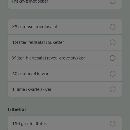
Friskkværnet peber
25 g
renset rucolasalat
1¼ liter
feldsalat i buketter
¾ liter
hjertesalat revet i grove stykker
50 g
ufarvet kaviar
1
lime i kvarte skiver
Tilbehør
150 g
ristet flutes