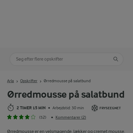
Søg på kategori
Indtast søgeord for at søge
Arla
Opskrifter
Ørredmousse på salatbund
Ørredmousse på salatbund
2 TIMER 15 MIN
Arbejdstid: 30 min
•
FRYSEEGNET
(52)
Kommentarer (2)
•
Ørredmousse er en velsmagende, lækker og cremet mousse,