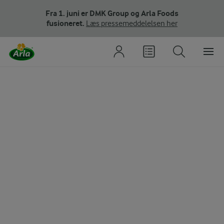
Fra 1. juni er DMK Group og Arla Foods
fusioneret.
Læs pressemeddelelsen her