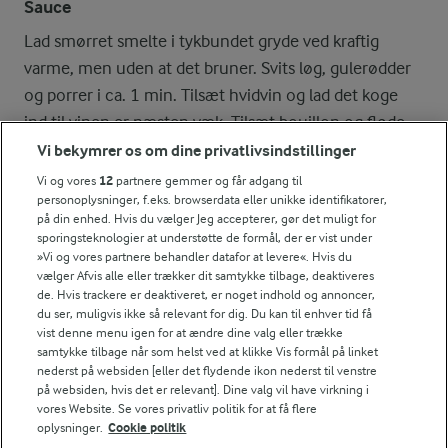
Sauce
Lad smørret smelte i tykbundet gryde ved kraftig
varme, men uden at det bruner. Svits løg, gulerødder
og porrer i ca. 1 min. Tilsæt hvidvin og lad det koge
ind til vinen er næsten væk. Tilsæt bouillon og fløde
og lad det koge ind til en cremet sauce. Vend resten af
Vi bekymrer os om dine privatlivsindstillinger
tomatternene i saucen. Tilsæt salt og peber og smag
Vi og vores
12
partnere gemmer og får adgang til
personoplysninger, f.eks. browserdata eller unikke identifikatorer,
til.
på din enhed. Hvis du vælger Jeg accepterer, gør det muligt for
sporingsteknologier at understøtte de formål, der er vist under
Hæld ved serveringen saucen over fisken og anret
»Vi og vores partnere behandler datafor at levere«. Hvis du
vælger Afvis alle eller trækker dit samtykke tilbage, deaktiveres
aspargesene i fadet. Pynt med krydderurter og lidt
de. Hvis trackere er deaktiveret, er noget indhold og annoncer,
tang, der er udblødt i vand.
du ser, muligvis ikke så relevant for dig. Du kan til enhver tid få
vist denne menu igen for at ændre dine valg eller trække
samtykke tilbage når som helst ved at klikke Vis formål på linket
Bagetid
nederst på websiden [eller det flydende ikon nederst til venstre
Ca. 5 min. ved 175° - traditionel ovn.
på websiden, hvis det er relevant]. Dine valg vil have virkning i
vores Website. Se vores privatliv politik for at få flere
oplysninger.
Cookie politik