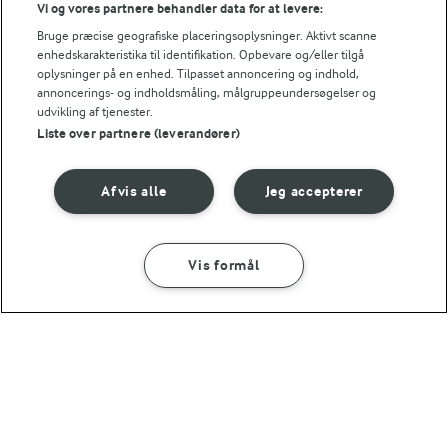
Vi og vores partnere behandler data for at levere:
Bedømmelse
Bruge præcise geografiske placeringsoplysninger. Aktivt scanne
enhedskarakteristika til identifikation. Opbevare og/eller tilgå
1
2
3
4
5
oplysninger på en enhed. Tilpasset annoncering og indhold,
annoncerings- og indholdsmåling, målgruppeundersøgelser og
udvikling af tjenester.
Liste over partnere (leverandører)
NÆRINGSINDHOLD, PR 100 G
Afvis alle
Jeg accepterer
Energiindhold:
345 kJ / 82 kcal
Vis formål
SÅDAN GØR DU
INGREDIENSER
Energifordeling
For at se denne video skal du give tilladelse
til de nødvendige cookies.
ENERGI PR 100 G
GIV TILLADELSE HER
1 TIME
Ovnbagt helleflynder med grønne
asparges
1 g
Fiber:
3,5 g
Protein: