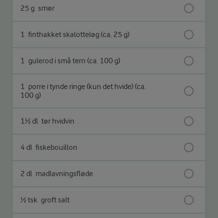
25 g
smør
1
finthakket skalotteløg (ca. 25 g)
1
gulerod i små tern (ca. 100 g)
1
porre i tynde ringe (kun det hvide) (ca.
100 g)
1½ dl
tør hvidvin
4 dl
fiskebouillon
2 dl
madlavningsfløde
½ tsk
groft salt