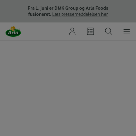
Fra 1. juni er DMK Group og Arla Foods
fusioneret.
Læs pressemeddelelsen her