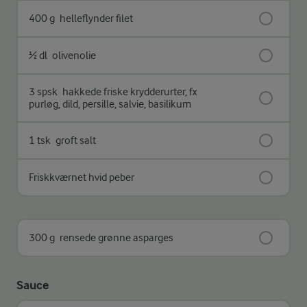
400 g
helleflynder filet
½ dl
olivenolie
3 spsk
hakkede friske krydderurter, fx
purløg, dild, persille, salvie, basilikum
1 tsk
groft salt
Friskkværnet hvid peber
300 g
rensede grønne asparges
Sauce