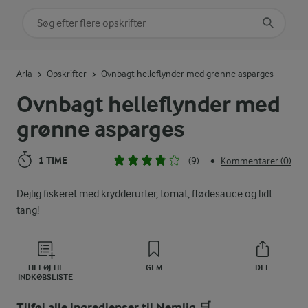
Søg på kategori
Indtast søgeord for at søge
Arla
Opskrifter
Ovnbagt helleflynder med grønne asparges
Ovnbagt helleflynder med
grønne asparges
1 TIME
(9)
Kommentarer (0)
•
Dejlig fiskeret med krydderurter, tomat, flødesauce og lidt
tang!
TILFØJ TIL
GEM
DEL
INDKØBSLISTE
Tilføj alle ingredienser til Nemlig 🛒