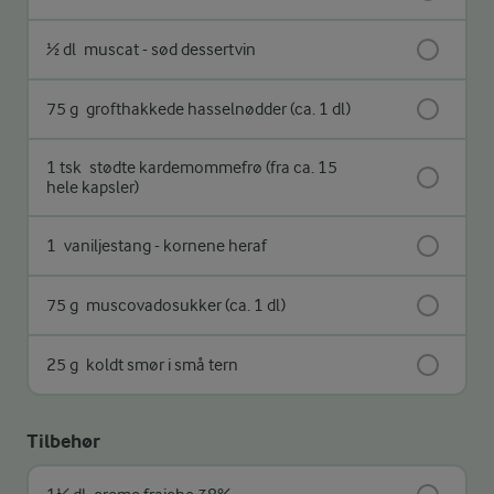
½ dl
muscat - sød dessertvin
75 g
grofthakkede hasselnødder (ca. 1 dl)
1 tsk
stødte kardemommefrø (fra ca. 15
hele kapsler)
1
vaniljestang - kornene heraf
75 g
muscovadosukker (ca. 1 dl)
25 g
koldt smør i små tern
Tilbehør