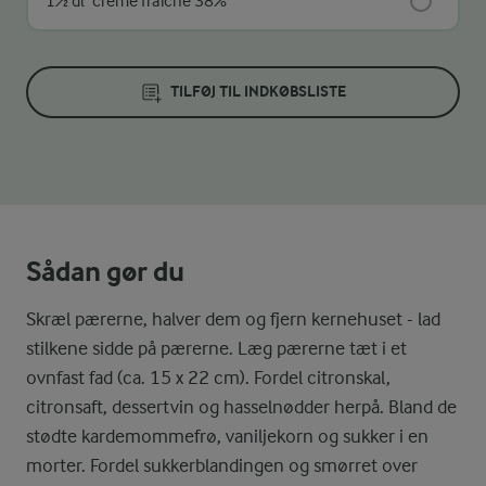
1½ dl
creme fraiche 38%
TILFØJ TIL INDKØBSLISTE
Sådan gør du
Skræl pærerne, halver dem og fjern kernehuset - lad
stilkene sidde på pærerne. Læg pærerne tæt i et
ovnfast fad (ca. 15 x 22 cm). Fordel citronskal,
citronsaft, dessertvin og hasselnødder herpå. Bland de
stødte kardemommefrø, vaniljekorn og sukker i en
morter. Fordel sukkerblandingen og smørret over