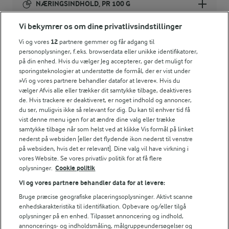
NÆRINGSINDHOLD, PR 100 G
Vi bekymrer os om dine privatlivsindstillinger
Energiindhold:
Vi og vores
12
partnere gemmer og får adgang til
846 kJ / 202 kcal
personoplysninger, f.eks. browserdata eller unikke identifikatorer,
på din enhed. Hvis du vælger Jeg accepterer, gør det muligt for
sporingsteknologier at understøtte de formål, der er vist under
Energifordeling
For at se denne video skal du give tilladelse
»Vi og vores partnere behandler datafor at levere«. Hvis du
til de nødvendige cookies.
vælger Afvis alle eller trækker dit samtykke tilbage, deaktiveres
de. Hvis trackere er deaktiveret, er noget indhold og annoncer,
ENERGI PR 100 G
GIV TILLADELSE HER
du ser, muligvis ikke så relevant for dig. Du kan til enhver tid få
vist denne menu igen for at ændre dine valg eller trække
2,4 g
Fiber:
samtykke tilbage når som helst ved at klikke Vis formål på linket
nederst på websiden [eller det flydende ikon nederst til venstre
på websiden, hvis det er relevant]. Dine valg vil have virkning i
1,9 g
Protein:
vores Website. Se vores privatliv politik for at få flere
RELATERET VIDEO
oplysninger.
Cookie politik
Sådan flækker du en vaniljestang
13,7 g
Fedt:
Vi og vores partnere behandler data for at levere:
Se hvordan du får kornene ud af en vaniljestang med
Bruge præcise geografiske placeringsoplysninger. Aktivt scanne
Karolines Køkkenskole – og få inspiration til hjemmelavet
enhedskarakteristika til identifikation. Opbevare og/eller tilgå
17,9 g
Kulhydrat:
oplysninger på en enhed. Tilpasset annoncering og indhold,
vaniljesukker.
annoncerings- og indholdsmåling, målgruppeundersøgelser og