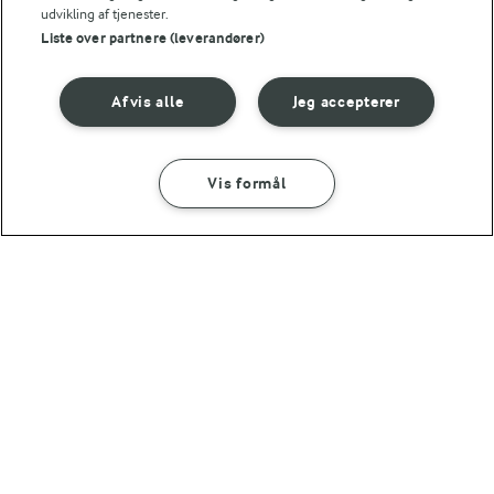
udvikling af tjenester.
Liste over partnere (leverandører)
Afvis alle
Jeg accepterer
Andre gode forslag
Vis formål
SÅDAN GØR DU
INGREDIENSER
45 MIN
Ovnbagte pærer med kardemomme
45 MIN
TRADITION FOR FORNYELSE