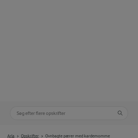
Søg på kategori
Indtast søgeord for at søge
Arla
Opskrifter
Ovnbagte pærer med kardemomme