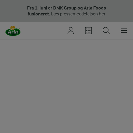
Fra 1. juni er DMK Group og Arla Foods
fusioneret.
Læs pressemeddelelsen her