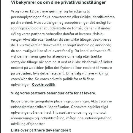
Vi bekymrer os om dine privatlivsindstillinger
Gnid skallerne af i et rent viskestykke og hak
Vi og vores
12
partnere gemmer og får adgang til
nødderne.
personoplysninger, f.eks. browserdata eller unikke identifikatorer,
på din enhed. Hvis du vælger Jeg accepterer, gør det muligt for
sporingsteknologier at understøtte de formål, der er vist under
»Vi og vores partnere behandler datafor at levere«. Hvis du
Bedømmelse
vælger Afvis alle eller trækker dit samtykke tilbage, deaktiveres
de. Hvis trackere er deaktiveret, er noget indhold og annoncer,
1
2
3
4
5
du ser, muligvis ikke så relevant for dig. Du kan til enhver tid få
vist denne menu igen for at ændre dine valg eller trække
samtykke tilbage når som helst ved at klikke Vis formål på linket
nederst på websiden [eller det flydende ikon nederst til venstre
på websiden, hvis det er relevant]. Dine valg vil have virkning i
NÆRINGSINDHOLD, PR 100 G
vores Website. Se vores privatliv politik for at få flere
oplysninger.
Cookie politik
Energiindhold:
Her er en opskrift på pesto, hvis du vil lave den
Vi og vores partnere behandler data for at levere:
selv.
547 kJ / 131 kcal
Bruge præcise geografiske placeringsoplysninger. Aktivt scanne
enhedskarakteristika til identifikation. Opbevare og/eller tilgå
oplysninger på en enhed. Tilpasset annoncering og indhold,
Energifordeling
annoncerings- og indholdsmåling, målgruppeundersøgelser og
udvikling af tjenester.
ENERGI PR 100 G
Liste over partnere (leverandører)