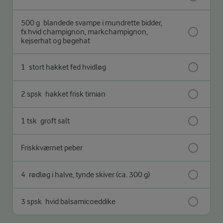
500 g
blandede svampe i mundrette bidder,
fx hvid champignon, markchampignon,
kejserhat og bøgehat
1
stort hakket fed hvidløg
2 spsk
hakket frisk timian
1 tsk
groft salt
Friskkværnet peber
4
rødløg i halve, tynde skiver (ca. 300 g)
3 spsk
hvid balsamicoeddike