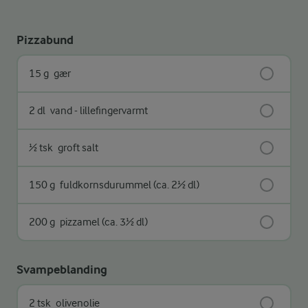
Pizzabund
15 g
gær
2 dl
vand - lillefingervarmt
½ tsk
groft salt
150 g
fuldkornsdurummel (ca. 2½ dl)
200 g
pizzamel (ca. 3½ dl)
Svampeblanding
2 tsk
olivenolie