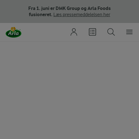
Fra 1. juni er DMK Group og Arla Foods
fusioneret.
Læs pressemeddelelsen her