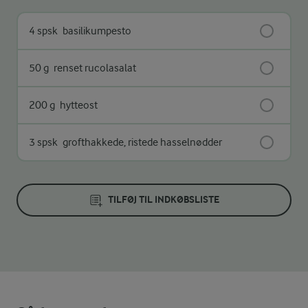
4 spsk
basilikumpesto
50 g
renset rucolasalat
200 g
hytteost
3 spsk
grofthakkede, ristede hasselnødder
TILFØJ TIL INDKØBSLISTE