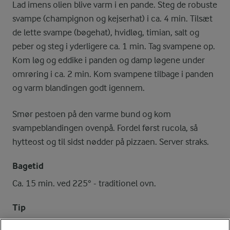
Lad imens olien blive varm i en pande. Steg de robuste
svampe (champignon og kejserhat) i ca. 4 min. Tilsæt
de lette svampe (bøgehat), hvidløg, timian, salt og
peber og steg i yderligere ca. 1 min. Tag svampene op.
Kom løg og eddike i panden og damp løgene under
omrøring i ca. 2 min. Kom svampene tilbage i panden
og varm blandingen godt igennem.
Smør pestoen på den varme bund og kom
svampeblandingen ovenpå. Fordel først rucola, så
hytteost og til sidst nødder på pizzaen. Server straks.
Bagetid
Ca. 15 min. ved 225° - traditionel ovn.
Tip
Rist hasselnøddekernerne 4-5 min. i den varme ovn.