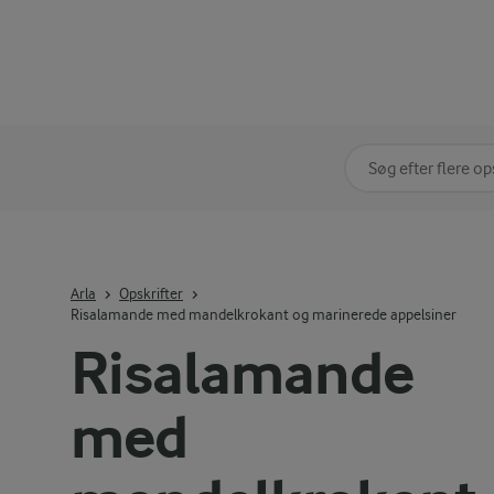
Søg på kategori
Indtast søgeord for 
Arla
Opskrifter
Risalamande med mandelkrokant og marinerede appelsiner
Risalamande
med