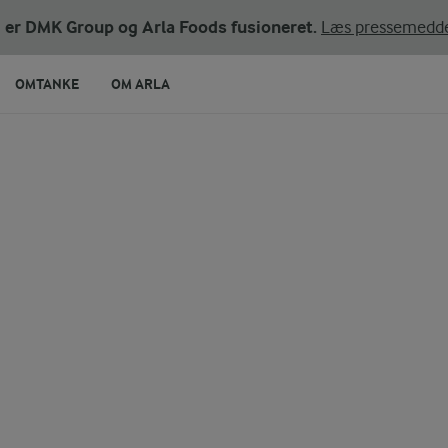
de appelsiner
ni er DMK Group og Arla Foods fusioneret.
Læs pressemedde
OMTANKE
OM ARLA