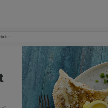
at søge
t
 (0)