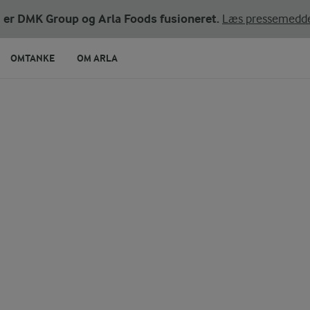
ni er DMK Group og Arla Foods fusioneret.
Læs pressemedde
OMTANKE
OM ARLA