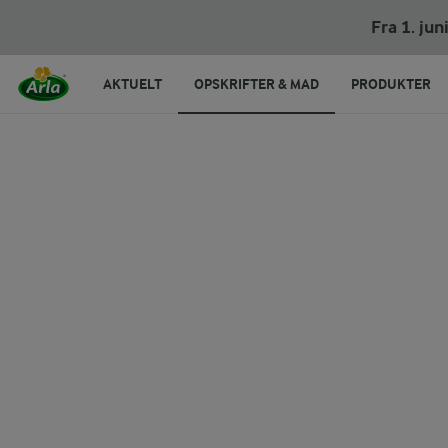
Rødspætter bagt i ovn
Fra 1. ju
AKTUELT
OPSKRIFTER & MAD
PRODUKTER