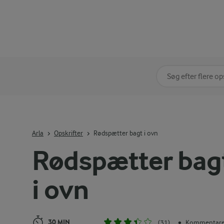
Søg på kategori
Indtast søgeord for 
Arla
Opskrifter
Rødspætter bagt i ovn
Rødspætter bag
i ovn
30 MIN
(31)
Kommentarer
•