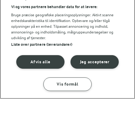
Energifordeling
Vi og vores partnere behandler data for at levere:
Bruge præcise geografiske placeringsoplysninger. Aktivt scanne
ENERGI PR 100 G
enhedskarakteristika til identifikation. Opbevare og/eller tilgå
oplysninger på en enhed. Tilpasset annoncering og indhold,
0,3 g
Fiber:
annoncerings- og indholdsmåling, målgruppeundersøgelser og
udvikling af tjenester.
Liste over partnere (leverandører)
2,4 g
Protein:
Afvis alle
Jeg accepterer
0,1 g
Fedt:
67,4 g
Kulhydrat:
Vis formål
SÅDAN GØR DU
INGREDIENSER
Skumfiduser
30 MIN