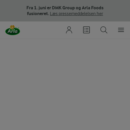
Fra 1. juni er DMK Group og Arla Foods
fusioneret.
Læs pressemeddelelsen her