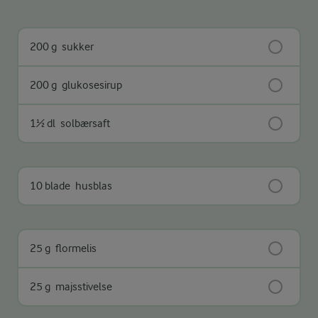
200 g
sukker
200 g
glukosesirup
1½ dl
solbærsaft
10 blade
husblas
25 g
flormelis
25 g
majsstivelse