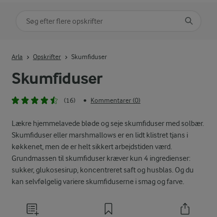
Søg på kategori
Indtast søgeord for at søge
Arla
Opskrifter
Skumfiduser
Skumfiduser
(16)
Kommentarer (0)
•
Lækre hjemmelavede bløde og seje skumfiduser med solbær.
Skumfiduser eller marshmallows er en lidt klistret tjans i
køkkenet, men de er helt sikkert arbejdstiden værd.
Grundmassen til skumfiduser kræver kun 4 ingredienser:
sukker, glukosesirup, koncentreret saft og husblas. Og du
kan selvfølgelig variere skumfiduserne i smag og farve.