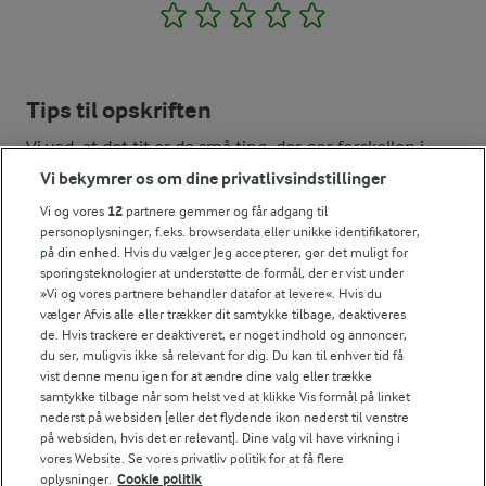
1
2
3
4
5
Tips til opskriften
Vi ved, at det tit er de små ting, der gør forskellen i
køkkenet. Derfor deler vi de tips, vi selv bruger, når vi
Vi bekymrer os om dine privatlivsindstillinger
laver mad og udvikler opskrifter.
Vi og vores
12
partnere gemmer og får adgang til
personoplysninger, f.eks. browserdata eller unikke identifikatorer,
på din enhed. Hvis du vælger Jeg accepterer, gør det muligt for
VARIATION
sporingsteknologier at understøtte de formål, der er vist under
»Vi og vores partnere behandler datafor at levere«. Hvis du
Vil du prøve andre smagsvarianter så tilsæt 1,5 dl vand til s
vælger Afvis alle eller trækker dit samtykke tilbage, deaktiveres
de. Hvis trackere er deaktiveret, er noget indhold og annoncer,
NÆRINGSINDHOLD, PR 100 G
du ser, muligvis ikke så relevant for dig. Du kan til enhver tid få
vist denne menu igen for at ændre dine valg eller trække
Energiindhold:
samtykke tilbage når som helst ved at klikke Vis formål på linket
Brug dine hjemmelavede skumfiduser til rocky
nederst på websiden [eller det flydende ikon nederst til venstre
road - som kan varieres i det uendelige.
1190 kJ / 284 kcal
på websiden, hvis det er relevant]. Dine valg vil have virkning i
vores Website. Se vores privatliv politik for at få flere
oplysninger.
Cookie politik