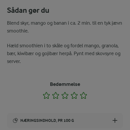
Sådan gør du
Blend skyr, mango og banan i ca. 2 min. til en tyk jævn
smoothie.
Hæld smoothien i to skåle og fordel mango, granola,
bær, kiwibær og gojibær herpå. Pynt med skovsyre og
server.
Bedømmelse
1
2
3
4
5
NÆRINGSINDHOLD, PR 100 G