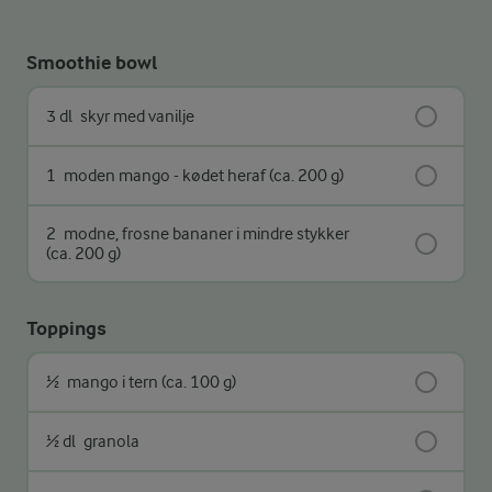
Smoothie bowl
3 dl
skyr med vanilje
1
moden mango - kødet heraf (ca. 200 g)
2
modne, frosne bananer i mindre stykker
(ca. 200 g)
Toppings
½
mango i tern (ca. 100 g)
½ dl
granola