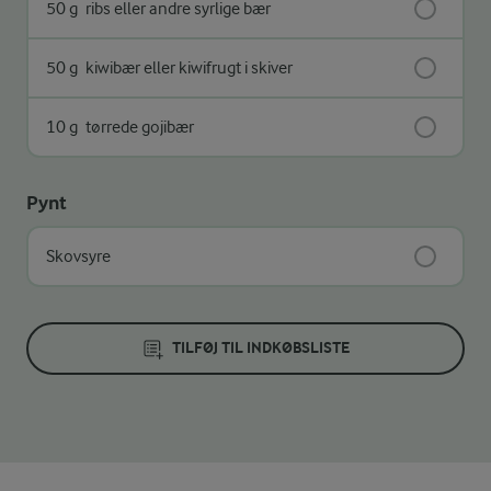
50 g
ribs eller andre syrlige bær
50 g
kiwibær eller kiwifrugt i skiver
10 g
tørrede gojibær
Pynt
Skovsyre
TILFØJ TIL INDKØBSLISTE