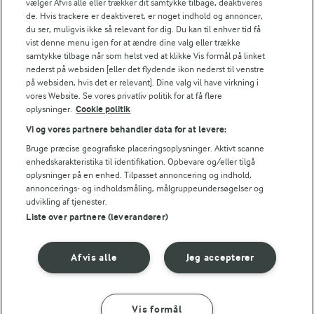
vælger Afvis alle eller trækker dit samtykke tilbage, deaktiveres
de. Hvis trackere er deaktiveret, er noget indhold og annoncer,
du ser, muligvis ikke så relevant for dig. Du kan til enhver tid få
vist denne menu igen for at ændre dine valg eller trække
Andre gode forslag
samtykke tilbage når som helst ved at klikke Vis formål på linket
nederst på websiden [eller det flydende ikon nederst til venstre
på websiden, hvis det er relevant]. Dine valg vil have virkning i
vores Website. Se vores privatliv politik for at få flere
oplysninger.
Cookie politik
Vi og vores partnere behandler data for at levere:
Bruge præcise geografiske placeringsoplysninger. Aktivt scanne
enhedskarakteristika til identifikation. Opbevare og/eller tilgå
oplysninger på en enhed. Tilpasset annoncering og indhold,
annoncerings- og indholdsmåling, målgruppeundersøgelser og
udvikling af tjenester.
Liste over partnere (leverandører)
15 MIN
FØLG MED PÅ INSTAGRAM
Afvis alle
Jeg accepterer
Smoothie bowl
Få madinspiration, tips
og tricks her
(115)
Vis formål