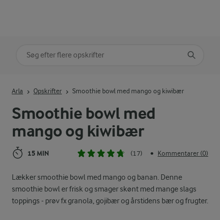
Søg på kategori
Indtast søgeord for at søge
Arla
Opskrifter
Smoothie bowl med mango og kiwibær
Smoothie bowl med
mango og kiwibær
15 MIN
(17)
Kommentarer (0)
•
Lækker smoothie bowl med mango og banan. Denne
smoothie bowl er frisk og smager skønt med mange slags
toppings - prøv fx granola, gojibær og årstidens bær og frugter.