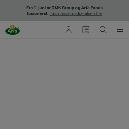
Fra 1. juni er DMK Group og Arla Foods
fusioneret.
Læs pressemeddelelsen her