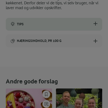
køkkenet. Derfor deler vi de tips, vi selv bruger, når vi
laver mad og udvikler opskrifter.
TIPS
Vil du have din smoothie mere boblende, kan du tilsætte lidt 
NÆRINGSINDHOLD, PR 100 G
Energiindhold:
179 kJ / 43 kcal
Energifordeling
Andre gode forslag
ENERGI PR 100 G
0 g
Fiber: