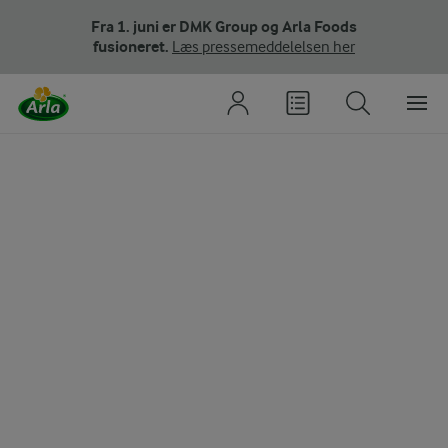
Fra 1. juni er DMK Group og Arla Foods
fusioneret.
Læs pressemeddelelsen her