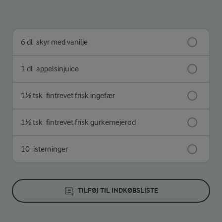
6 dl
skyr med vanilje
1 dl
appelsinjuice
1½ tsk
fintrevet frisk ingefær
1½ tsk
fintrevet frisk gurkemejerod
10
isterninger
TILFØJ TIL INDKØBSLISTE