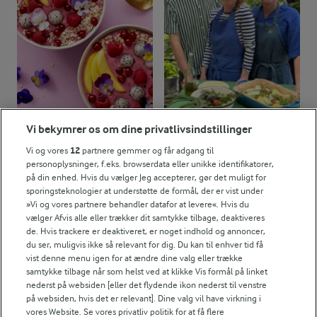
6,5 g
Protein:
0,1 g
Fedt:
3,8 g
Kulhydrat:
15 MIN
FØLG MED PÅ INSTAGRAM
Vi bekymrer os om dine privatlivsindstillinger
Smoothie bowl
Få madinspiration, tips
Vi og vores
12
partnere gemmer og får adgang til
og tricks her
(115)
personoplysninger, f.eks. browserdata eller unikke identifikatorer,
på din enhed. Hvis du vælger Jeg accepterer, gør det muligt for
sporingsteknologier at understøtte de formål, der er vist under
»Vi og vores partnere behandler datafor at levere«. Hvis du
vælger Afvis alle eller trækker dit samtykke tilbage, deaktiveres
de. Hvis trackere er deaktiveret, er noget indhold og annoncer,
du ser, muligvis ikke så relevant for dig. Du kan til enhver tid få
vist denne menu igen for at ændre dine valg eller trække
samtykke tilbage når som helst ved at klikke Vis formål på linket
nederst på websiden [eller det flydende ikon nederst til venstre
på websiden, hvis det er relevant]. Dine valg vil have virkning i
vores Website. Se vores privatliv politik for at få flere