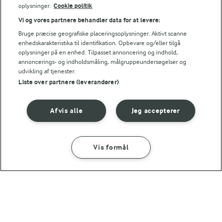
oplysninger.
Cookie politik
Vi og vores partnere behandler data for at levere:
Bruge præcise geografiske placeringsoplysninger. Aktivt scanne
15 MIN
10 MIN
enhedskarakteristika til identifikation. Opbevare og/eller tilgå
Hindbærsmoothie
Smoothie med
oplysninger på en enhed. Tilpasset annoncering og indhold,
skyr, havregryn
(61)
annoncerings- og indholdsmåling, målgruppeundersøgelser og
og blomkål
udvikling af tjenester.
Liste over partnere (leverandører)
(3)
Afvis alle
Jeg accepterer
Vis formål
SÅDAN GØR DU
INGREDIENSER
15 MIN
Smoothie med skyr, ingefær og
gurkemeje