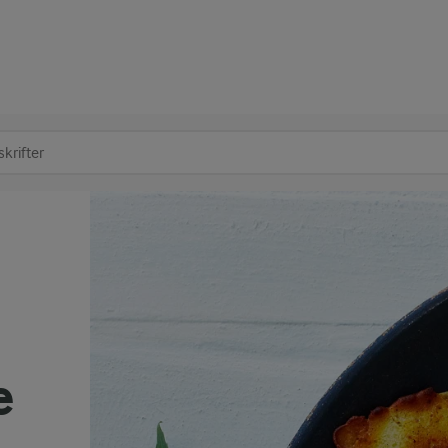
at søge
æ