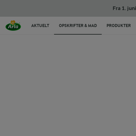
Smørstegte hyldeblomstskærme i pandekage
Fra 1. ju
AKTUELT
OPSKRIFTER & MAD
PRODUKTER