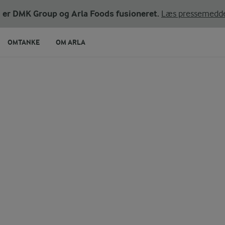
dej
ni er DMK Group og Arla Foods fusioneret.
Læs pressemedde
OMTANKE
OM ARLA