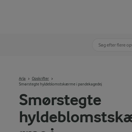
Søg på kategori
Indtast søgeord for 
Arla
Opskrifter
Smørstegte hyldeblomstskærme i pandekagedej
Smørstegte
hyldeblomstsk