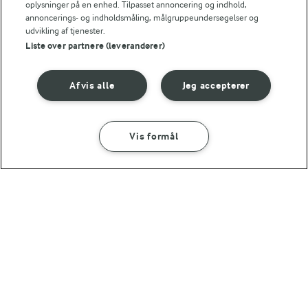
oplysninger på en enhed. Tilpasset annoncering og indhold,
annoncerings- og indholdsmåling, målgruppeundersøgelser og
udvikling af tjenester.
Liste over partnere (leverandører)
Afvis alle
Jeg accepterer
30 MIN
30 MIN
Madpandekager
Pandekager med
havregryn og skyr
Vis formål
(47)
(56)