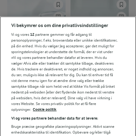
Vi bekymrer os om dine privatlivsindstillinger
Vi og vores
12
partnere gemmer og får adgang til
personoplysninger, f.eks. browserdata eller unikke identifikatorer,
på din enhed. Hvis du vælger Jeg accepterer, gør det muligt for
sporingsteknologier at understøtte de formål, der er vist under
»Vi og vores partnere behandler datafor at levere«. Hvis du
vælger Afvis alle eller trækker dit samtykke tilbage, deaktiveres
de. Hvis trackere er deaktiveret, er noget indhold og annoncer,
du ser, muligvis ikke så relevant for dig. Du kan til enhver tid få
30 MIN
30 MIN
vist denne menu igen for at ændre dine valg eller trække
Amerikanske
Proteinpandekager
samtykke tilbage når som helst ved at klikke Vis formål på linket
pandekager
(32)
nederst på websiden [eller det flydende ikon nederst til venstre
(1159)
på websiden, hvis det er relevant]. Dine valg vil have virkning i
vores Website. Se vores privatliv politik for at få flere
oplysninger.
Cookie politik
Vi og vores partnere behandler data for at levere:
Bruge præcise geografiske placeringsoplysninger. Aktivt scanne
enhedskarakteristika til identifikation. Opbevare og/eller tilgå