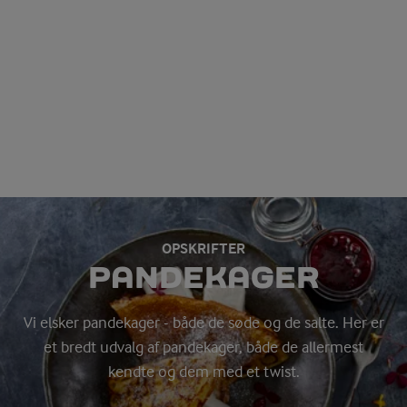
OPSKRIFTER
PANDEKAGER
Vi elsker pandekager - både de søde og de salte. Her er
et bredt udvalg af pandekager, både de allermest
kendte og dem med et twist.