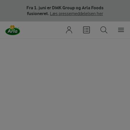
Fra 1. juni er DMK Group og Arla Foods
fusioneret.
Læs pressemeddelelsen her