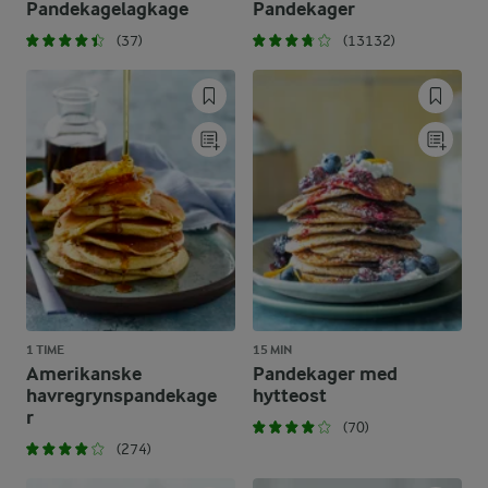
Pandekagelagkage
Pandekager
(37)
(13132)
1 TIME
15 MIN
Amerikanske
Pandekager med
havregrynspandekage
hytteost
r
(70)
(274)