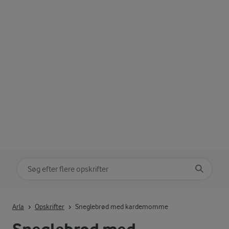
Søg på kategori
Indtast søgeord for at søge
Arla
Opskrifter
Sneglebrød med kardemomme