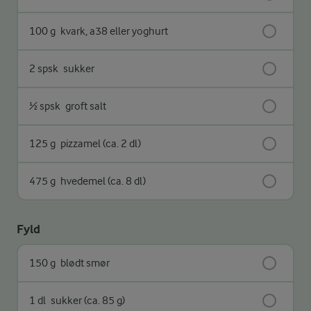
100 g
kvark, a38 eller yoghurt
2 spsk
sukker
½ spsk
groft salt
125 g
pizzamel (ca. 2 dl)
475 g
hvedemel (ca. 8 dl)
Fyld
150 g
blødt smør
1 dl
sukker (ca. 85 g)