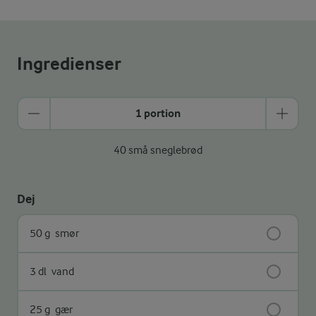
Ingredienser
1 portion
40 små sneglebrød
Dej
50 g
smør
3 dl
vand
25 g
gær