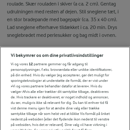
roulade. Skær rouladen i skiver (a ca. 2 cm). Gentag
udrulningen med resten af dejen. Stil sneglene tæt, i
en stor bradepande med bagepapir (ca. 35 x 40 cm).
Lad sneglene efterhæve tildækket i ca. 20 min. Drys
sneglebrødet med perlesukker og bag midt i ovnen.
Bagetid
Vi bekymrer os om dine privatlivsindstillinger
Sæt bradepanden i en kold ovn. Indstil på 200° og bag
Vi og vores
12
partnere gemmer og får adgang til
i ca. 25 min.
personoplysninger, f.eks. browserdata eller unikke identifikatorer,
på din enhed. Hvis du vælger Jeg accepterer, gør det muligt for
sporingsteknologier at understøtte de formål, der er vist under
»Vi og vores partnere behandler datafor at levere«. Hvis du
Bedømmelse
vælger Afvis alle eller trækker dit samtykke tilbage, deaktiveres
de. Hvis trackere er deaktiveret, er noget indhold og annoncer,
1
2
3
4
5
du ser, muligvis ikke så relevant for dig. Du kan til enhver tid få
vist denne menu igen for at ændre dine valg eller trække
samtykke tilbage når som helst ved at klikke Vis formål på linket
nederst på websiden [eller det flydende ikon nederst til venstre
på websiden, hvis det er relevant]. Dine valg vil have virkning i
NÆRINGSINDHOLD, PR 100 G