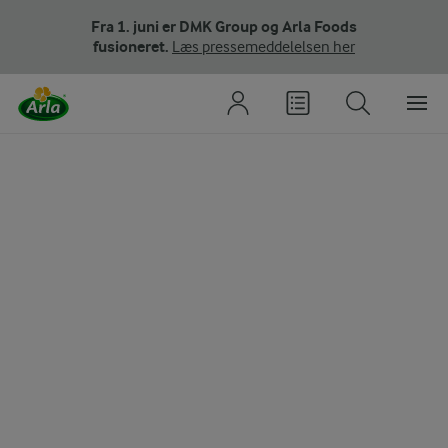
Fra 1. juni er DMK Group og Arla Foods
fusioneret.
Læs pressemeddelelsen her