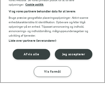
vores Website. Se vores privatliv politik for at få flere
oplysninger.
Cookie politik
Energiindhold:
Vi og vores partnere behandler data for at levere:
1264 kJ / 302 kcal
Bruge præcise geografiske placeringsoplysninger. Aktivt scanne
enhedskarakteristika til identifikation. Opbevare og/eller tilgå
oplysninger på en enhed. Tilpasset annoncering og indhold,
Energifordeling
annoncerings- og indholdsmåling, målgruppeundersøgelser og
Andre gode forslag
udvikling af tjenester.
Liste over partnere (leverandører)
ENERGI PR 100 G
1,6 g
Fiber:
Afvis alle
Jeg accepterer
5,3 g
Protein:
Vis formål
SÅDAN GØR DU
INGREDIENSER
12,8 g
Fedt:
41,2 g
Kulhydrat:
1 TIME 5 MIN
Sneglebrød med kardemomme
2 TIMER 35 MIN
MAD GIVER LÆRING TIL LIVET