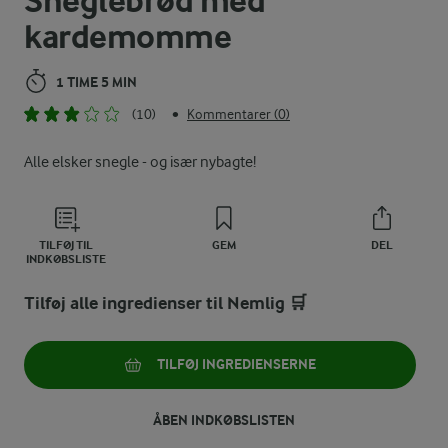
Sneglebrød med
kardemomme
1 TIME 5 MIN
(10)
Kommentarer (0)
•
Alle elsker snegle - og især nybagte!
TILFØJ TIL
GEM
DEL
INDKØBSLISTE
Tilføj alle ingredienser til Nemlig 🛒
TILFØJ INGREDIENSERNE
ÅBEN INDKØBSLISTEN