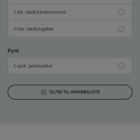
1 tsk
stødt kardemomme
½ tsk
stødt ingefær
Pynt
1 spsk
perlesukker
TILFØJ TIL INDKØBSLISTE