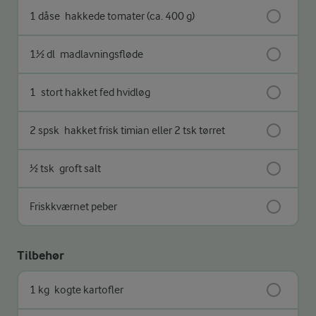
1 dåse
hakkede tomater (ca. 400 g)
1½ dl
madlavningsfløde
1
stort hakket fed hvidløg
2 spsk
hakket frisk timian eller 2 tsk tørret
½ tsk
groft salt
Friskkværnet peber
Tilbehør
1 kg
kogte kartofler