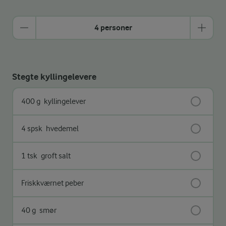
4 personer
Stegte kyllingelevere
400 g
kyllingelever
4 spsk
hvedemel
1 tsk
groft salt
Friskkværnet peber
40 g
smør