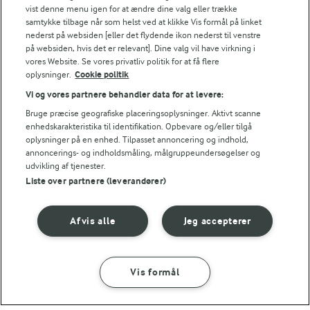
NÆRINGSINDHOLD, PR 100 G
vist denne menu igen for at ændre dine valg eller trække
samtykke tilbage når som helst ved at klikke Vis formål på linket
nederst på websiden [eller det flydende ikon nederst til venstre
Energiindhold:
på websiden, hvis det er relevant]. Dine valg vil have virkning i
Har du lyst til at prøve flere opskrifter med
vores Website. Se vores privatliv politik for at få flere
kyllingelever.
348 kJ / 83 kcal
oplysninger.
Cookie politik
Vi og vores partnere behandler data for at levere:
Energifordeling
Bruge præcise geografiske placeringsoplysninger. Aktivt scanne
enhedskarakteristika til identifikation. Opbevare og/eller tilgå
ENERGI PR 100 G
oplysninger på en enhed. Tilpasset annoncering og indhold,
annoncerings- og indholdsmåling, målgruppeundersøgelser og
udvikling af tjenester.
1,4 g
Fiber:
Liste over partnere (leverandører)
4,6 g
Protein:
Afvis alle
Jeg accepterer
2,6 g
Fedt:
Vis formål
SÅDAN GØR DU
INGREDIENSER
10,2 g
Kulhydrat: