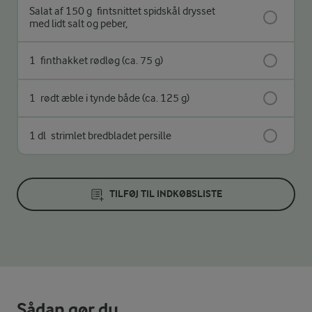
Salat af 150 g
fintsnittet spidskål drysset
med lidt salt og peber,
1
finthakket rødløg (ca. 75 g)
1
rødt æble i tynde både (ca. 125 g)
1 dl
strimlet bredbladet persille
TILFØJ TIL INDKØBSLISTE
Sådan gør du