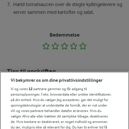
Hæld tomatsaucen over de stegte kyllingelevere og
server sammen med kartofler og salat.
Bedømmelse
1
2
3
4
5
Tips til opskriften
Vi bekymrer os om dine privatlivsindstillinger
Vi ved, at det tit er de små ting, der gør forskellen i
køkkenet. Derfor deler vi de tips, vi selv bruger, når vi
Vi og vores
12
partnere gemmer og får adgang til
laver mad og udvikler opskrifter.
personoplysninger, f.eks. browserdata eller unikke identifikatorer,
på din enhed. Hvis du vælger Jeg accepterer, gør det muligt for
sporingsteknologier at understøtte de formål, der er vist under
»Vi og vores partnere behandler datafor at levere«. Hvis du
TIPS
vælger Afvis alle eller trækker dit samtykke tilbage, deaktiveres
de. Hvis trackere er deaktiveret, er noget indhold og annoncer,
Du kan evt. jævne saucen med lidt saucejævner. Er du glad for k
du ser, muligvis ikke så relevant for dig. Du kan til enhver tid få