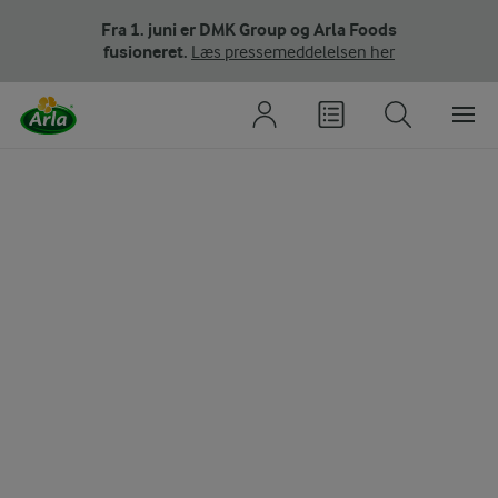
Fra 1. juni er DMK Group og Arla Foods
fusioneret.
Læs pressemeddelelsen her