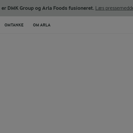
ni er DMK Group og Arla Foods fusioneret.
Læs pressemedde
OMTANKE
OM ARLA