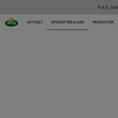
Stokkeslaw - af en rest broccoli og blomkål
Fra 1. ju
AKTUELT
OPSKRIFTER & MAD
PRODUKTER