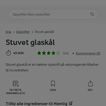
Søg på kategori
Indtast søgeord for at søge
Arla
Opskrifter
Stuvet glaskål
Stuvet glaskål
45 MIN
(14)
Kommentarer (0)
•
Stuvet glaskål er en lækker opskrift på velsmagende tilbehør
til hovedretten.
TILFØJ TIL
GEM
DEL
INDKØBSLISTE
Tilføj alle ingredienser til Nemlig 🛒