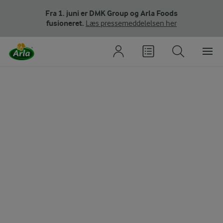
Fra 1. juni er DMK Group og Arla Foods
fusioneret.
Læs pressemeddelelsen her