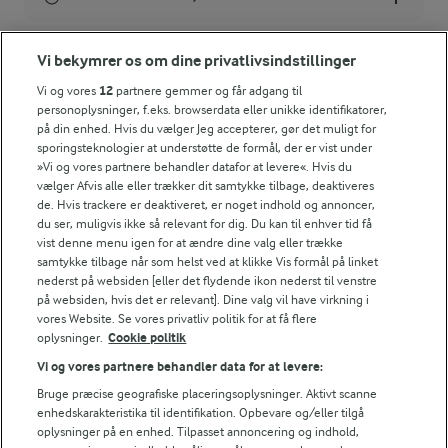
Energiindhold:
Vi bekymrer os om dine privatlivsindstillinger
196 kJ / 47 kcal
Vi og vores
12
partnere gemmer og får adgang til
personoplysninger, f.eks. browserdata eller unikke identifikatorer,
LAKTOSEFRI MADLAVNING
på din enhed. Hvis du vælger Jeg accepterer, gør det muligt for
Energifordeling
Få tips til madlavning uden
sporingsteknologier at understøtte de formål, der er vist under
laktose
»Vi og vores partnere behandler datafor at levere«. Hvis du
ENERGI PR 100 G
vælger Afvis alle eller trækker dit samtykke tilbage, deaktiveres
de. Hvis trackere er deaktiveret, er noget indhold og annoncer,
du ser, muligvis ikke så relevant for dig. Du kan til enhver tid få
0,8 g
Fiber:
vist denne menu igen for at ændre dine valg eller trække
samtykke tilbage når som helst ved at klikke Vis formål på linket
nederst på websiden [eller det flydende ikon nederst til venstre
2,1 g
Protein:
Andre gode forslag
på websiden, hvis det er relevant]. Dine valg vil have virkning i
vores Website. Se vores privatliv politik for at få flere
oplysninger.
Cookie politik
1,9 g
Fedt:
Vi og vores partnere behandler data for at levere:
5,3 g
Kulhydrat:
Bruge præcise geografiske placeringsoplysninger. Aktivt scanne
enhedskarakteristika til identifikation. Opbevare og/eller tilgå
oplysninger på en enhed. Tilpasset annoncering og indhold,