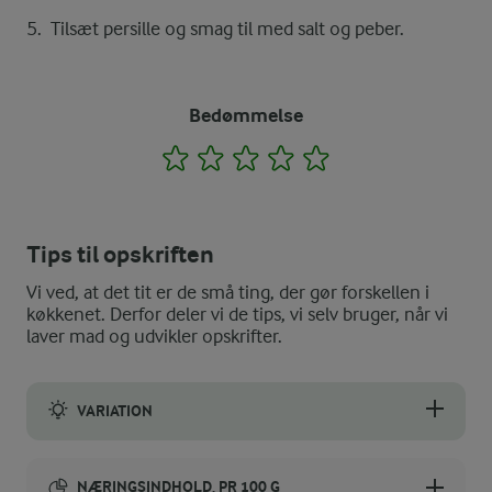
Tilsæt persille og smag til med salt og peber.
Bedømmelse
1
2
3
4
5
Tips til opskriften
Vi ved, at det tit er de små ting, der gør forskellen i
køkkenet. Derfor deler vi de tips, vi selv bruger, når vi
laver mad og udvikler opskrifter.
VARIATION
I stedet for glaskål kan du anvende persillerod, pastinak eller
NÆRINGSINDHOLD, PR 100 G