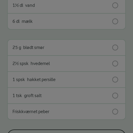
1½ dl
vand
6 dl
mælk
25 g
blødt smør
2½ spsk
hvedemel
1 spsk
hakket persille
1 tsk
groft salt
Friskkværnet peber