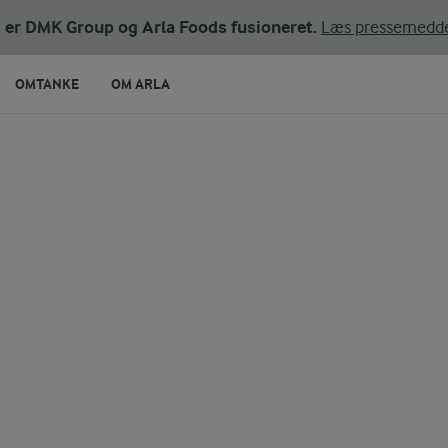
ni er DMK Group og Arla Foods fusioneret.
Læs pressemedde
OMTANKE
OM ARLA