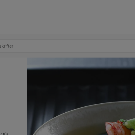
at søge
 (0)