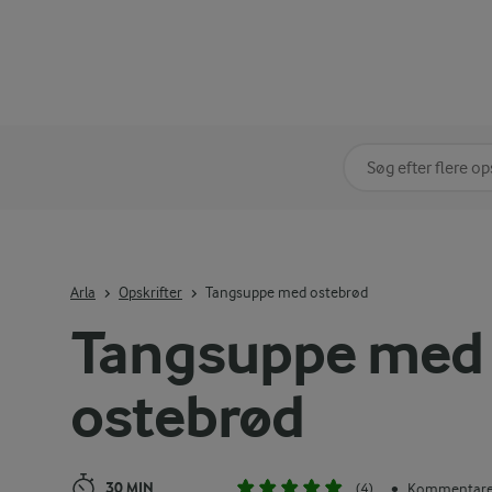
Søg på kategori
Indtast søgeord for 
Arla
Opskrifter
Tangsuppe med ostebrød
Tangsuppe med
ostebrød
30 MIN
(4)
Kommentarer
•