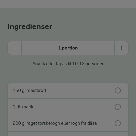
Ingredienser
1 portion
Snack eller tapas til 10-12 personer
150 g
toastbrød
1 dl
mælk
200 g
røget torskerogn eller rogn fra dåse