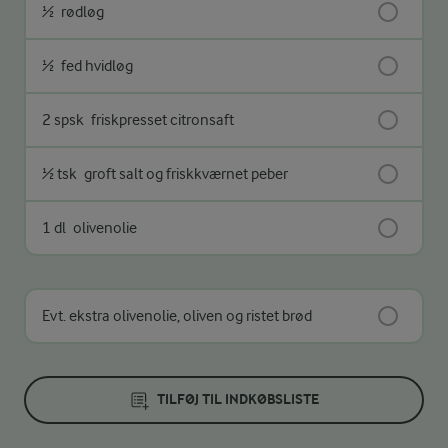
½
rødløg
½
fed hvidløg
2 spsk
friskpresset citronsaft
½ tsk
groft salt og friskkværnet peber
1 dl
olivenolie
Evt. ekstra olivenolie, oliven og ristet brød
TILFØJ TIL INDKØBSLISTE