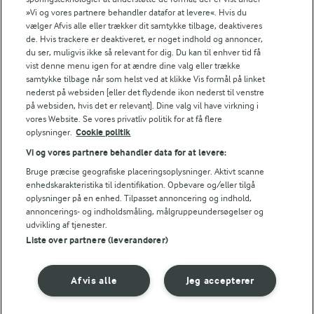
Er du mere til en klassisk torskerognssalat, finder
»Vi og vores partnere behandler datafor at levere«. Hvis du
du opskriften her.
1054 kJ / 252 kcal
vælger Afvis alle eller trækker dit samtykke tilbage, deaktiveres
de. Hvis trackere er deaktiveret, er noget indhold og annoncer,
du ser, muligvis ikke så relevant for dig. Du kan til enhver tid få
Energifordeling
vist denne menu igen for at ændre dine valg eller trække
samtykke tilbage når som helst ved at klikke Vis formål på linket
nederst på websiden [eller det flydende ikon nederst til venstre
ENERGI PR 100 G
på websiden, hvis det er relevant]. Dine valg vil have virkning i
vores Website. Se vores privatliv politik for at få flere
1,1 g
Fiber:
oplysninger.
Cookie politik
Vi og vores partnere behandler data for at levere:
11,4 g
Protein:
Bruge præcise geografiske placeringsoplysninger. Aktivt scanne
enhedskarakteristika til identifikation. Opbevare og/eller tilgå
oplysninger på en enhed. Tilpasset annoncering og indhold,
17,1 g
Fedt:
annoncerings- og indholdsmåling, målgruppeundersøgelser og
udvikling af tjenester.
13,4 g
Kulhydrat:
Liste over partnere (leverandører)
Afvis alle
Jeg accepterer