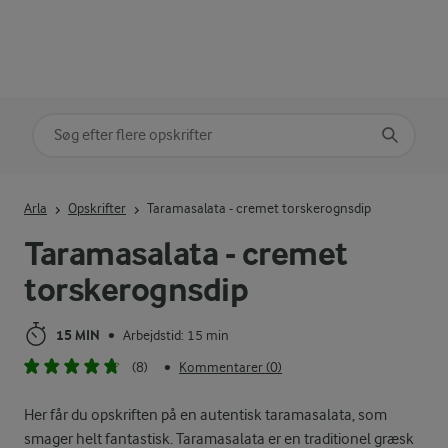
Søg på kategori
Indtast søgeord for at søge
Arla
Opskrifter
Taramasalata - cremet torskerognsdip
Taramasalata - cremet
torskerognsdip
15 MIN
Arbejdstid: 15 min
•
(8)
Kommentarer (0)
•
Her får du opskriften på en autentisk taramasalata, som
smager helt fantastisk. Taramasalata er en traditionel græsk