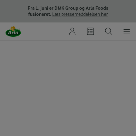
Fra 1. juni er DMK Group og Arla Foods
fusioneret.
Læs pressemeddelelsen her