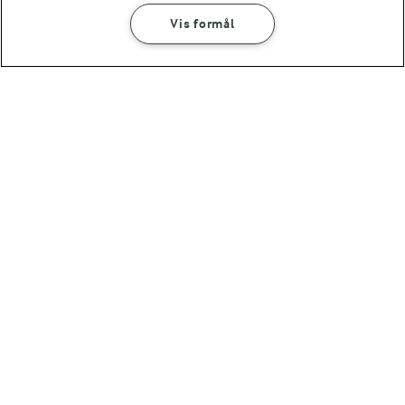
Vis formål
SÅDAN GØR DU
INGREDIENSER
15 MIN
Torskerognssalat
15 MIN
(26)
Taramasalata - cremet
torskerognsdip
Andre gode forslag