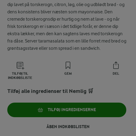
dip lavet på torskerogn, citron, løg, olie og udblødt brød - og
dens konsistens bliver næsten som mayonnaise. Den
cremede torskerognsdip er hurtig og nem at lave - og når
frisk torskerogn er i sæson i det tidlige forår, er denne dip
ekstra lækker, men den kan sagtens laves med torskerogn
fra dåse. Server taramasalata som en lille forret med brød og
grøntsagsstave eller som spread i en sandwich.
TILFØJ TIL
GEM
DEL
INDKØBSLISTE
Tilføj alle ingredienser til Nemlig 🛒
TILFØJ INGREDIENSERNE
ÅBEN INDKØBSLISTEN