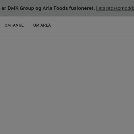
ni er DMK Group og Arla Foods fusioneret.
Læs pressemedde
OMTANKE
OM ARLA