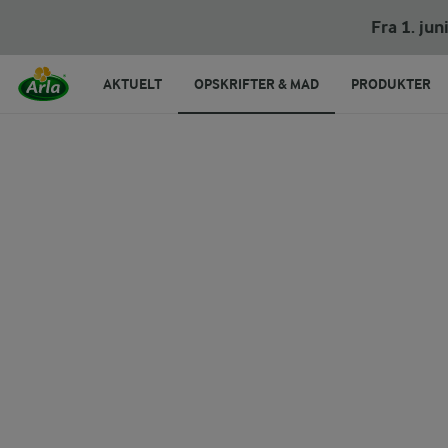
Vaniljesmoothie med rødbedestriber
Fra 1. ju
AKTUELT
OPSKRIFTER & MAD
PRODUKTER