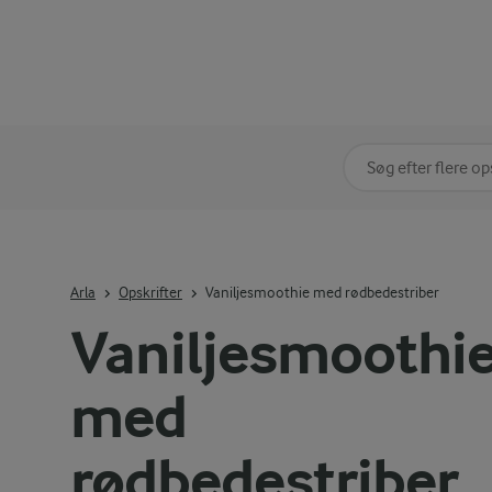
Søg på kategori
Indtast søgeord for 
Arla
Opskrifter
Vaniljesmoothie med rødbedestriber
Vaniljesmoothi
med
rødbedestriber