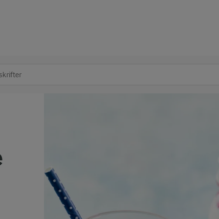
at søge
e