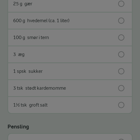
25 g
gær
600 g
hvedemel (ca. 1 liter)
100 g
smør i tern
3
æg
1 spsk
sukker
3 tsk
stødt kardemomme
1½ tsk
groft salt
Pensling