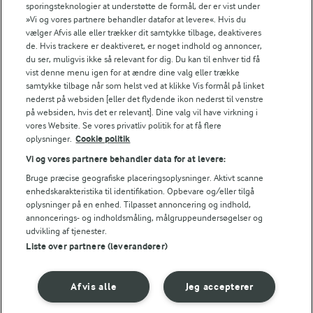
sporingsteknologier at understøtte de formål, der er vist under
NÆRINGSINDHOLD, PR 100 G
»Vi og vores partnere behandler datafor at levere«. Hvis du
vælger Afvis alle eller trækker dit samtykke tilbage, deaktiveres
de. Hvis trackere er deaktiveret, er noget indhold og annoncer,
Energiindhold:
du ser, muligvis ikke så relevant for dig. Du kan til enhver tid få
Vil du lave dejen til varme hveder dagen før?
vist denne menu igen for at ændre dine valg eller trække
1173 kJ / 280 kcal
samtykke tilbage når som helst ved at klikke Vis formål på linket
nederst på websiden [eller det flydende ikon nederst til venstre
på websiden, hvis det er relevant]. Dine valg vil have virkning i
Energifordeling
vores Website. Se vores privatliv politik for at få flere
oplysninger.
Cookie politik
ENERGI PR 100 G
Vi og vores partnere behandler data for at levere:
Bruge præcise geografiske placeringsoplysninger. Aktivt scanne
2,1 g
Fiber:
enhedskarakteristika til identifikation. Opbevare og/eller tilgå
oplysninger på en enhed. Tilpasset annoncering og indhold,
annoncerings- og indholdsmåling, målgruppeundersøgelser og
7,2 g
Protein:
udvikling af tjenester.
Liste over partnere (leverandører)
9,6 g
Fedt:
Afvis alle
Jeg accepterer
40,9 g
Kulhydrat: