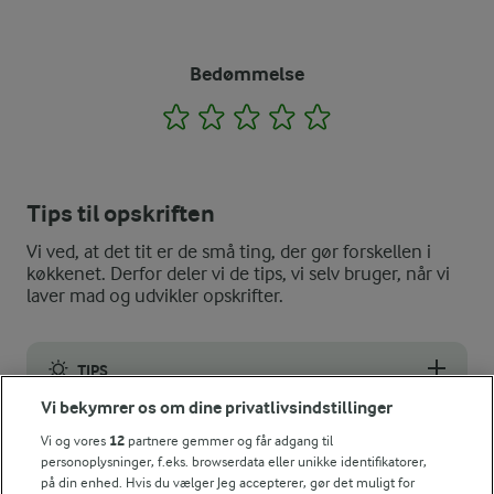
Bedømmelse
1
2
3
4
5
Tips til opskriften
Vi ved, at det tit er de små ting, der gør forskellen i
køkkenet. Derfor deler vi de tips, vi selv bruger, når vi
laver mad og udvikler opskrifter.
TIPS
Vi bekymrer os om dine privatlivsindstillinger
Kardemommesmagen er en vigtig del af hvederne. Du kan skrue
Vi og vores
12
partnere gemmer og får adgang til
FORBERED I GOD TID
personoplysninger, f.eks. browserdata eller unikke identifikatorer,
på din enhed. Hvis du vælger Jeg accepterer, gør det muligt for
Lav dejen med kun 15 g gær og lad hvederne efterhæve tildække