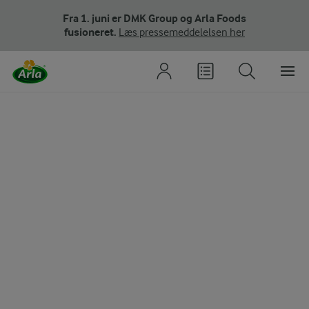
Fra 1. juni er DMK Group og Arla Foods
fusioneret.
Læs pressemeddelelsen her