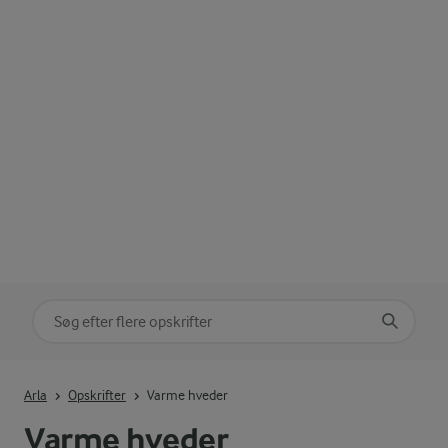
Søg på kategori
Indtast søgeord for at søge
Arla
Opskrifter
Varme hveder
Varme hveder