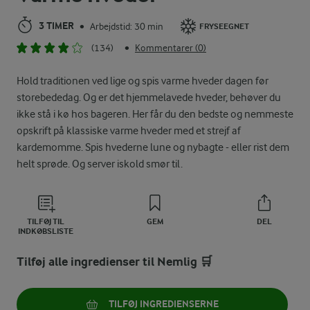
3 TIMER
Arbejdstid: 30 min
•
FRYSEEGNET
(134)
Kommentarer (0)
•
Hold traditionen ved lige og spis varme hveder dagen før
storebededag. Og er det hjemmelavede hveder, behøver du
ikke stå i kø hos bageren. Her får du den bedste og nemmeste
opskrift på klassiske varme hveder med et strejf af
kardemomme. Spis hvederne lune og nybagte - eller rist dem
helt sprøde. Og server iskold smør til.
TILFØJ TIL
GEM
DEL
INDKØBSLISTE
Tilføj alle ingredienser til Nemlig 🛒
TILFØJ INGREDIENSERNE