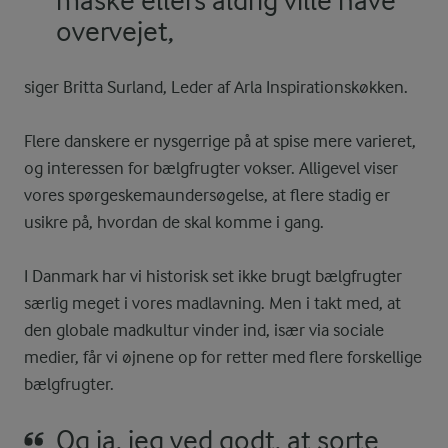
måske ellers aldrig ville have
overvejet,
siger Britta Surland, Leder af Arla Inspirationskøkken.
Flere danskere er nysgerrige på at spise mere varieret,
og interessen for bælgfrugter vokser. Alligevel viser
vores spørgeskemaundersøgelse, at flere stadig er
usikre på, hvordan de skal komme i gang.
I Danmark har vi historisk set ikke brugt bælgfrugter
særlig meget i vores madlavning. Men i takt med, at
den globale madkultur vinder ind, især via sociale
medier, får vi øjnene op for retter med flere forskellige
bælgfrugter.
Og ja, jeg ved godt, at sorte