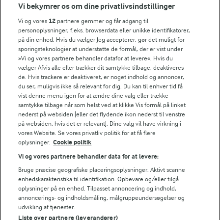
Vi bekymrer os om dine privatlivsindstillinger
Årsrapport
FarmAhead™ Check rapport
Vi og vores
12
partnere gemmer og får adgang til
Andelshaverinfo: Mælkepris
personoplysninger, f.eks. browserdata eller unikke identifikatorer,
på din enhed. Hvis du vælger Jeg accepterer, gør det muligt for
Fødevarestyrelsens smiley-rapporter for Arla Foods
sporingsteknologier at understøtte de formål, der er vist under
Fødevarestyrelsens smiley-rapporter for Jörd
»Vi og vores partnere behandler datafor at levere«. Hvis du
Fødevarestyrelsens smiley-rapporter for Lurpak PB
vælger Afvis alle eller trækker dit samtykke tilbage, deaktiveres
de. Hvis trackere er deaktiveret, er noget indhold og annoncer,
du ser, muligvis ikke så relevant for dig. Du kan til enhver tid få
vist denne menu igen for at ændre dine valg eller trække
samtykke tilbage når som helst ved at klikke Vis formål på linket
Følg
nederst på websiden [eller det flydende ikon nederst til venstre
på websiden, hvis det er relevant]. Dine valg vil have virkning i
vores Website. Se vores privatliv politik for at få flere
oplysninger.
Cookie politik
Vi og vores partnere behandler data for at levere:
Bruge præcise geografiske placeringsoplysninger. Aktivt scanne
enhedskarakteristika til identifikation. Opbevare og/eller tilgå
oplysninger på en enhed. Tilpasset annoncering og indhold,
© 2026 Arla Foods
annoncerings- og indholdsmåling, målgruppeundersøgelser og
Vælg en anden cookies
udvikling af tjenester.
Liste over partnere (leverandører)