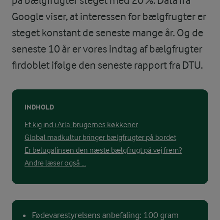
på bælgfrugter steget med 20 %. Data fra
Google viser, at interessen for bælgfrugter er
steget konstant de seneste mange år. Og de
seneste 10 år er vores indtag af bælgfrugter
firdoblet ifølge den seneste rapport fra DTU.
INDHOLD
Et kig ind i Arla-brugernes køkkener
Global madkultur bringer bælgfrugter på bordet
Er belugalinsen den næste bælgfrugt på vej frem?
Andre læser også ...
Fødevarestyrelsens anbefaling: 100 gram