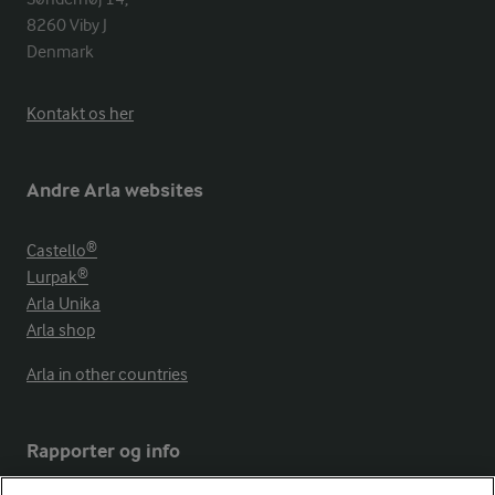
8260 Viby J 

Denmark
Kontakt os her
Andre Arla websites
Castello®
Lurpak®
Arla Unika
Arla shop
Arla in other countries
Rapporter og info