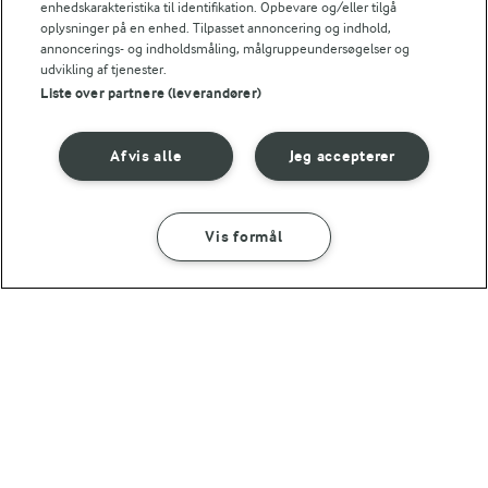
enhedskarakteristika til identifikation. Opbevare og/eller tilgå
Andre gode forslag
oplysninger på en enhed. Tilpasset annoncering og indhold,
annoncerings- og indholdsmåling, målgruppeundersøgelser og
udvikling af tjenester.
Liste over partnere (leverandører)
Afvis alle
Jeg accepterer
Vis formål
SÅDAN GØR DU
INGREDIENSER
45 MIN
30 MIN
FØLG MED PÅ INSTAGRAM
Æblekompot
Pandekager
Få madinspiration, tips
og tricks her
(13137)