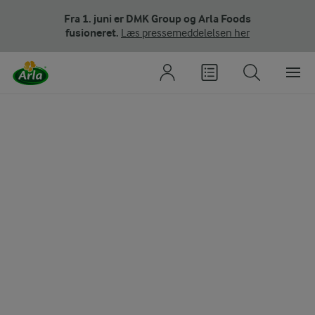
Fra 1. juni er DMK Group og Arla Foods
fusioneret.
Læs pressemeddelelsen her