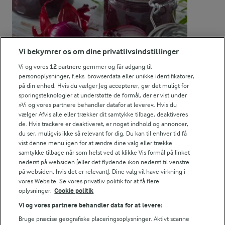
0,1 g
Fedt:
10,1 g
Kulhydrat:
Vi bekymrer os om dine privatlivsindstillinger
Vi og vores
12
partnere gemmer og får adgang til
personoplysninger, f.eks. browserdata eller unikke identifikatorer,
på din enhed. Hvis du vælger Jeg accepterer, gør det muligt for
sporingsteknologier at understøtte de formål, der er vist under
»Vi og vores partnere behandler datafor at levere«. Hvis du
vælger Afvis alle eller trækker dit samtykke tilbage, deaktiveres
de. Hvis trackere er deaktiveret, er noget indhold og annoncer,
du ser, muligvis ikke så relevant for dig. Du kan til enhver tid få
Brombærmarmelade med løg
vist denne menu igen for at ændre dine valg eller trække
samtykke tilbage når som helst ved at klikke Vis formål på linket
(3)
nederst på websiden [eller det flydende ikon nederst til venstre
på websiden, hvis det er relevant]. Dine valg vil have virkning i
vores Website. Se vores privatliv politik for at få flere
oplysninger.
Cookie politik
Vi og vores partnere behandler data for at levere:
Bruge præcise geografiske placeringsoplysninger. Aktivt scanne