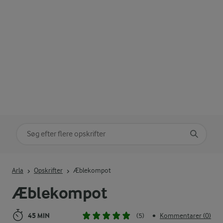
Søg på kategori
Indtast søgeord for at søge
Arla
Opskrifter
Æblekompot
Æblekompot
45 MIN
(5)
Kommentarer (0)
•