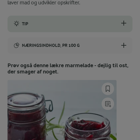
laver mad og udvikler opskrifter.
TIP
Det er de røde æbler, der giver kompotten sit røde look. Hvis du 
NÆRINGSINDHOLD, PR 100 G
Energiindhold:
Prøv også denne lækre marmelade - dejlig til ost,
der smager af noget.
179 kJ / 43 kcal
Energifordeling
ENERGI PR 100 G
1,8 g
Fiber:
0,2 g
Protein: