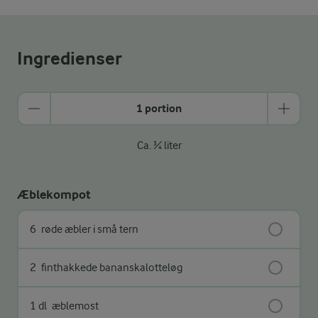
Ingredienser
1 portion
Ca. ¾ liter
Æblekompot
6
røde æbler i små tern
2
finthakkede bananskalotteløg
1 dl
æblemost