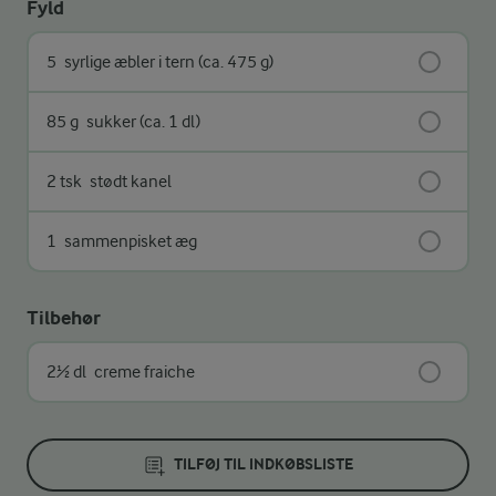
Fyld
5
syrlige æbler i tern (ca. 475 g)
85 g
sukker (ca. 1 dl)
2 tsk
stødt kanel
1
sammenpisket æg
Tilbehør
2½ dl
creme fraiche
TILFØJ TIL INDKØBSLISTE