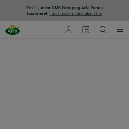
Fra 1. juni er DMK Group og Arla Foods
fusioneret.
Læs pressemeddelelsen her