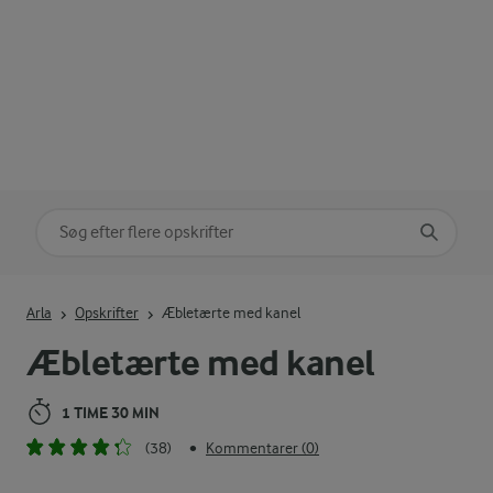
Søg på kategori
Indtast søgeord for at søge
Arla
Opskrifter
Æbletærte med kanel
Æbletærte med kanel
1 TIME 30 MIN
(38)
Kommentarer (0)
•