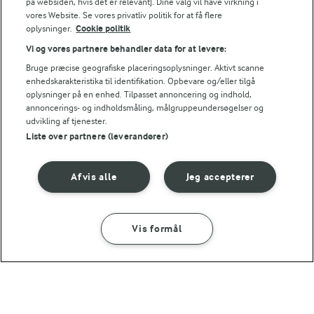
på websiden, hvis det er relevant]. Dine valg vil have virkning i
vores Website. Se vores privatliv politik for at få flere
Energifordeling
oplysninger.
Cookie politik
Vi og vores partnere behandler data for at levere:
ENERGI PR 100 G
Bruge præcise geografiske placeringsoplysninger. Aktivt scanne
enhedskarakteristika til identifikation. Opbevare og/eller tilgå
1,7 g
Fiber:
oplysninger på en enhed. Tilpasset annoncering og indhold,
annoncerings- og indholdsmåling, målgruppeundersøgelser og
udvikling af tjenester.
2,7 g
Protein:
Liste over partnere (leverandører)
11,8 g
Fedt:
Afvis alle
Jeg accepterer
24,3 g
Kulhydrat:
Vis formål
SÅDAN GØR DU
INGREDIENSER
1 TIME 30 MIN
1 TIME
Æbletærte med kanel