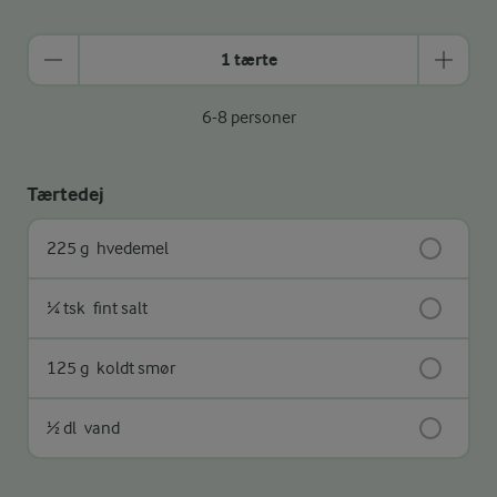
1 tærte
6-8 personer
Tærtedej
225 g
hvedemel
¼ tsk
fint salt
125 g
koldt smør
½ dl
vand