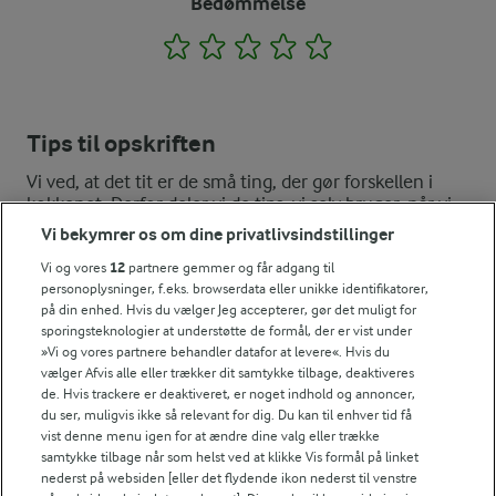
Bedømmelse
1
2
3
4
5
Tips til opskriften
Vi ved, at det tit er de små ting, der gør forskellen i
køkkenet. Derfor deler vi de tips, vi selv bruger, når vi
laver mad og udvikler opskrifter.
Vi bekymrer os om dine privatlivsindstillinger
Vi og vores
12
partnere gemmer og får adgang til
personoplysninger, f.eks. browserdata eller unikke identifikatorer,
TIPS
på din enhed. Hvis du vælger Jeg accepterer, gør det muligt for
sporingsteknologier at understøtte de formål, der er vist under
Lav tærten ekstra festlig ved at flette nogle af strimlerne. Du k
»Vi og vores partnere behandler datafor at levere«. Hvis du
vælger Afvis alle eller trækker dit samtykke tilbage, deaktiveres
NÆRINGSINDHOLD, PR 100 G
de. Hvis trackere er deaktiveret, er noget indhold og annoncer,
du ser, muligvis ikke så relevant for dig. Du kan til enhver tid få
Energiindhold:
vist denne menu igen for at ændre dine valg eller trække
Klassisk æbletærte - lækker og nemt at lave.
samtykke tilbage når som helst ved at klikke Vis formål på linket
896 kJ / 214 kcal
nederst på websiden [eller det flydende ikon nederst til venstre