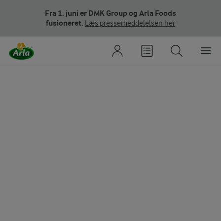
Fra 1. juni er DMK Group og Arla Foods
fusioneret.
Læs pressemeddelelsen her