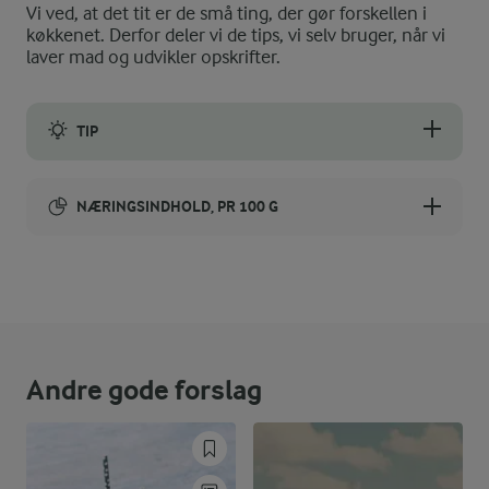
Vi ved, at det tit er de små ting, der gør forskellen i
køkkenet. Derfor deler vi de tips, vi selv bruger, når vi
laver mad og udvikler opskrifter.
TIP
Frossen ananas kan erstattes af frisk moden ananas, men så bø
NÆRINGSINDHOLD, PR 100 G
Energiindhold:
217 kJ / 52 kcal
Energifordeling
Andre gode forslag
ENERGI PR 100 G
0,7 g
Fiber: