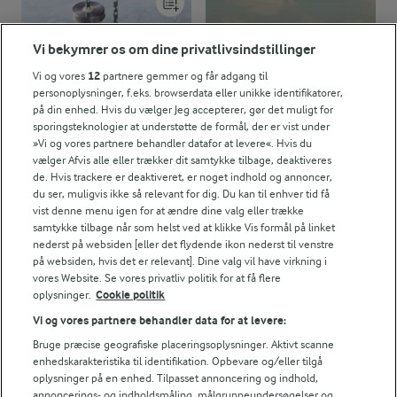
2 g
Protein:
Vi bekymrer os om dine privatlivsindstillinger
0,3 g
Fedt:
Vi og vores
12
partnere gemmer og får adgang til
personoplysninger, f.eks. browserdata eller unikke identifikatorer,
på din enhed. Hvis du vælger Jeg accepterer, gør det muligt for
10,1 g
Kulhydrat:
sporingsteknologier at understøtte de formål, der er vist under
»Vi og vores partnere behandler datafor at levere«. Hvis du
vælger Afvis alle eller trækker dit samtykke tilbage, deaktiveres
15 MIN
TRADITION FOR FORNYELSE
de. Hvis trackere er deaktiveret, er noget indhold og annoncer,
Grøn smoothie
Læs hvad vores
du ser, muligvis ikke så relevant for dig. Du kan til enhver tid få
vist denne menu igen for at ændre dine valg eller trække
med avocado,
landmænd arbejder med
samtykke tilbage når som helst ved at klikke Vis formål på linket
broccoli og spinat
nederst på websiden [eller det flydende ikon nederst til venstre
på websiden, hvis det er relevant]. Dine valg vil have virkning i
(46)
vores Website. Se vores privatliv politik for at få flere
oplysninger.
Cookie politik
Vi og vores partnere behandler data for at levere:
Bruge præcise geografiske placeringsoplysninger. Aktivt scanne
enhedskarakteristika til identifikation. Opbevare og/eller tilgå
oplysninger på en enhed. Tilpasset annoncering og indhold,
annoncerings- og indholdsmåling, målgruppeundersøgelser og