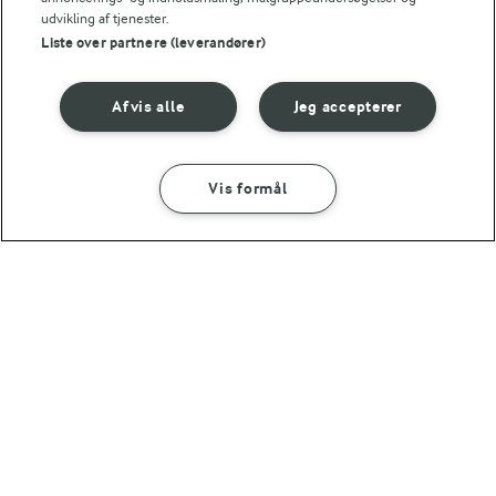
udvikling af tjenester.
Liste over partnere (leverandører)
Afvis alle
Jeg accepterer
15 MIN
5 MIN
Tøm-køleskabet-
Grøn smoothie
Vis formål
smoothie
med havredrik
SÅDAN GØR DU
INGREDIENSER
(13)
(7)
10 MIN
Ananassmoothie