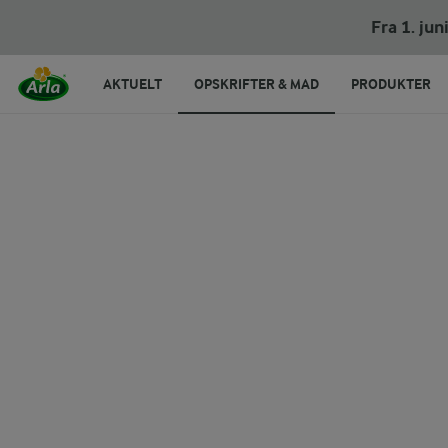
And med glaseret rødkål
Fra 1. ju
AKTUELT
OPSKRIFTER & MAD
PRODUKTER