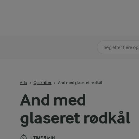
Søg på kategori
Indtast søgeord for 
Arla
Opskrifter
And med glaseret rødkål
And med
glaseret rødkål
1 TIME 5 MIN