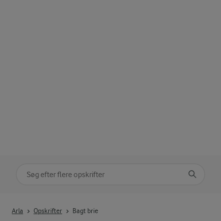
Søg på kategori
Indtast søgeord for at søge
Arla
Opskrifter
Bagt brie