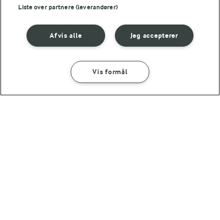
Liste over partnere (leverandører)
Andre gode forslag
Afvis alle
Jeg accepterer
Vis formål
SÅDAN GØR DU
INGREDIENSER
20 MIN
Bagt brie
45 MIN
TJEK RÅVAREKALENDEREN
Ovnbagte
Hvilke danske råvarer er i
rødbeder
sæson lige nu?
(6)