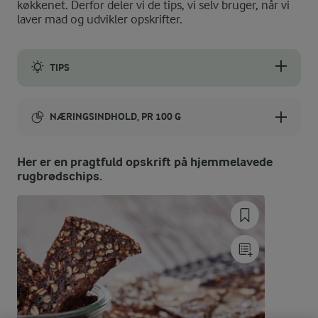
køkkenet. Derfor deler vi de tips, vi selv bruger, når vi
laver mad og udvikler opskrifter.
TIPS
Du kan drysse den bagte brie med groft hakkede pistacienøddeke
NÆRINGSINDHOLD, PR 100 G
Energiindhold:
Her er en pragtfuld opskrift på hjemmelavede
rugbrødschips.
1460 kJ / 349 kcal
Energifordeling
ENERGI PR 100 G
0,6 g
Fiber: