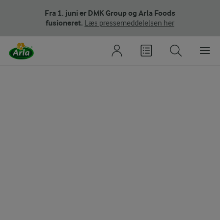
Fra 1. juni er DMK Group og Arla Foods
fusioneret.
Læs pressemeddelelsen her