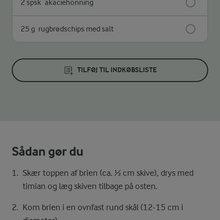
2 spsk
akaciehonning
25 g
rugbrødschips med salt
TILFØJ TIL INDKØBSLISTE
Sådan gør du
Skær toppen af brien (ca. ½ cm skive), drys med
timian og læg skiven tilbage på osten.
Kom brien i en ovnfast rund skål (12-15 cm i