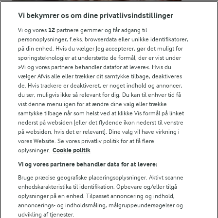
14,2 g
Protein:
Vi bekymrer os om dine privatlivsindstillinger
24,9 g
Fedt:
Vi og vores
12
partnere gemmer og får adgang til
personoplysninger, f.eks. browserdata eller unikke identifikatorer,
på din enhed. Hvis du vælger Jeg accepterer, gør det muligt for
17,5 g
Kulhydrat:
sporingsteknologier at understøtte de formål, der er vist under
»Vi og vores partnere behandler datafor at levere«. Hvis du
vælger Afvis alle eller trækker dit samtykke tilbage, deaktiveres
de. Hvis trackere er deaktiveret, er noget indhold og annoncer,
du ser, muligvis ikke så relevant for dig. Du kan til enhver tid få
vist denne menu igen for at ændre dine valg eller trække
samtykke tilbage når som helst ved at klikke Vis formål på linket
nederst på websiden [eller det flydende ikon nederst til venstre
på websiden, hvis det er relevant]. Dine valg vil have virkning i
20 MIN
vores Website. Se vores privatliv politik for at få flere
Rugbrødschips
oplysninger.
Cookie politik
(32)
Vi og vores partnere behandler data for at levere:
Bruge præcise geografiske placeringsoplysninger. Aktivt scanne
enhedskarakteristika til identifikation. Opbevare og/eller tilgå
oplysninger på en enhed. Tilpasset annoncering og indhold,
annoncerings- og indholdsmåling, målgruppeundersøgelser og
udvikling af tjenester.