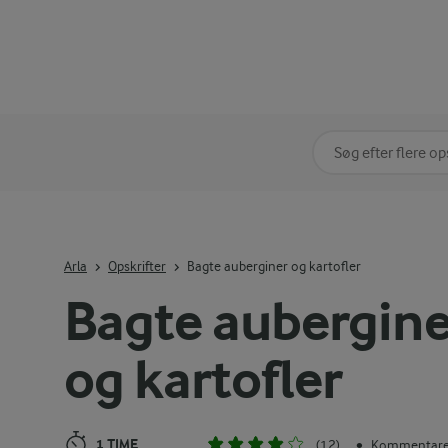
Søg på kategori
Indtast søgeord for 
Arla
Opskrifter
Bagte auberginer og kartofler
Bagte aubergine
og kartofler
1 TIME
(12)
Kommentarer
•