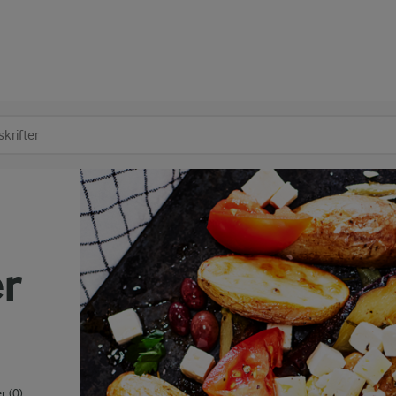
at søge
r
 (0)