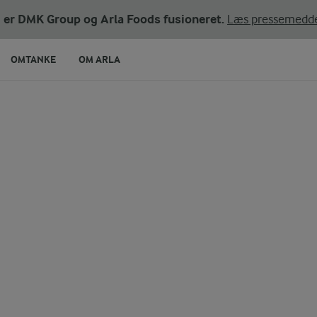
ni er DMK Group og Arla Foods fusioneret.
Læs pressemedde
OMTANKE
OM ARLA