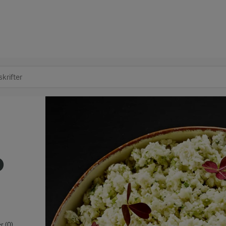
at søge
o
 (0)