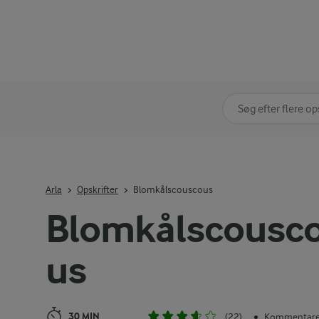
Søg på kategori
Indtast søgeord for 
Arla
Opskrifter
Blomkålscouscous
Blomkålscousc
us
30 MIN
(22)
Kommentarer
•