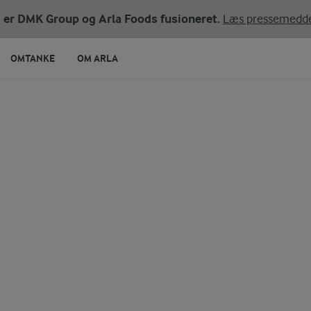
ni er DMK Group og Arla Foods fusioneret.
Læs pressemedde
OMTANKE
OM ARLA