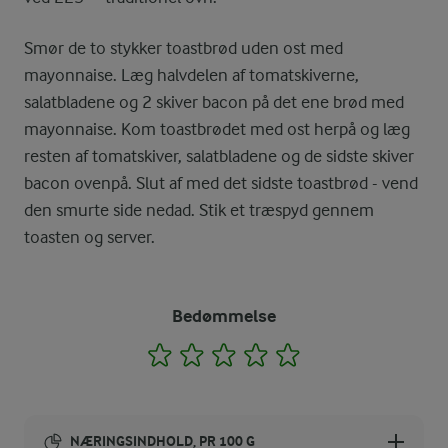
Smør de to stykker toastbrød uden ost med
mayonnaise. Læg halvdelen af tomatskiverne,
salatbladene og 2 skiver bacon på det ene brød med
mayonnaise. Kom toastbrødet med ost herpå og læg
resten af tomatskiver, salatbladene og de sidste skiver
bacon ovenpå. Slut af med det sidste toastbrød - vend
den smurte side nedad. Stik et træspyd gennem
toasten og server.
Bedømmelse
1
2
3
4
5
NÆRINGSINDHOLD, PR 100 G