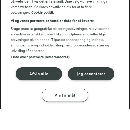
på websiden, hvis det er relevant]. Dine valg vil have virkning i
vores Website. Se vores privatliv politik for at få flere
oplysninger.
Cookie politik
Vi og vores partnere behandler data for at levere:
Bruge præcise geografiske placeringsoplysninger. Aktivt scanne
enhedskarakteristika til identifikation. Opbevare og/eller tilgå
Andre gode forslag
oplysninger på en enhed. Tilpasset annoncering og indhold,
annoncerings- og indholdsmåling, målgruppeundersøgelser og
udvikling af tjenester.
Liste over partnere (leverandører)
Afvis alle
Jeg accepterer
Vis formål
SÅDAN GØR DU
INGREDIENSER
45 MIN
15 TIMER
MAD GIVER LÆRING TIL LIVET
BLT toast med ost