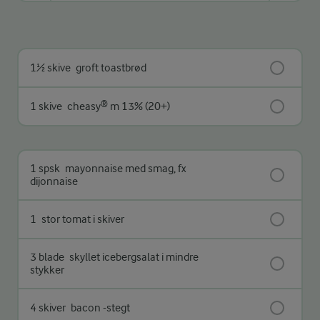
1½ skive
groft toastbrød
1 skive
cheasy® m 13% (20+)
1 spsk
mayonnaise med smag, fx
dijonnaise
1
stor tomat i skiver
3 blade
skyllet icebergsalat i mindre
stykker
4 skiver
bacon -stegt