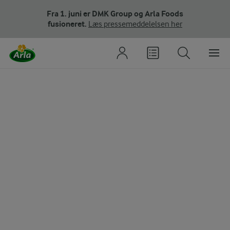
Fra 1. juni er DMK Group og Arla Foods
fusioneret.
Læs pressemeddelelsen her