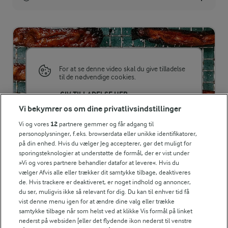
Energiindhold:
741 kJ / 177 kcal
Energifordeling
For at se denne video skal du give tilladelse
til de nødvendige cookies.
ENERGI PR 100 G
GIV TILLADELSE HER
Vi bekymrer os om dine privatlivsindstillinger
2,3 g
Fiber:
Vi og vores
12
partnere gemmer og får adgang til
personoplysninger, f.eks. browserdata eller unikke identifikatorer,
på din enhed. Hvis du vælger Jeg accepterer, gør det muligt for
7,8 g
Protein:
sporingsteknologier at understøtte de formål, der er vist under
RELATERET VIDEO
»Vi og vores partnere behandler datafor at levere«. Hvis du
Gulerods-'bacon'
11,3 g
Fedt:
vælger Afvis alle eller trækker dit samtykke tilbage, deaktiveres
de. Hvis trackere er deaktiveret, er noget indhold og annoncer,
Gulerods-'bacon' smager naturligvis ikke som bacon, men
du ser, muligvis ikke så relevant for dig. Du kan til enhver tid få
det ligner til forveksling pg kan bruges som topping på
11,2 g
Kulhydrat:
vist denne menu igen for at ændre dine valg eller trække
supper, salater eller i en vegetarisk sandwich.
samtykke tilbage når som helst ved at klikke Vis formål på linket
nederst på websiden [eller det flydende ikon nederst til venstre