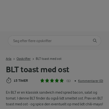
Søg på kategori
Indtast søgeord for at søge
Arla
Opskrifter
BLT toast med ost
BLT toast med ost
15 TIMER
(1)
Kommentarer (0)
•
En BLT er en klassisk sandwich med sprød bacon, salat og
tomat. I denne BLT finder du også lidt smeltet ost. Prøv en BLT
toast med ost - og spice den eventuelt op med lidt chili-mayo!