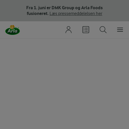
Fra 1. juni er DMK Group og Arla Foods
fusioneret.
Læs pressemeddelelsen her