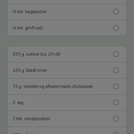
½ tsk
bagepulver
¼ tsk
groft salt
225 g
sukker (ca. 2½ dl)
125 g
blødt smør
75 g
smeltet og afkølet mørk chokolade
2
æg
2 tsk
vaniljesukker