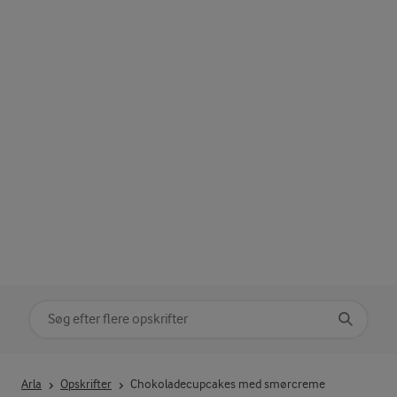
Søg på kategori
Indtast søgeord for at søge
Arla
Opskrifter
Chokoladecupcakes med smørcreme