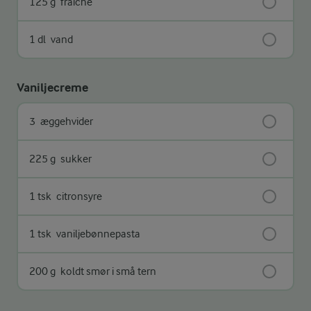
125 g
fraiche
1 dl
vand
Vaniljecreme
3
æggehvider
225 g
sukker
1 tsk
citronsyre
1 tsk
vaniljebønnepasta
200 g
koldt smør i små tern