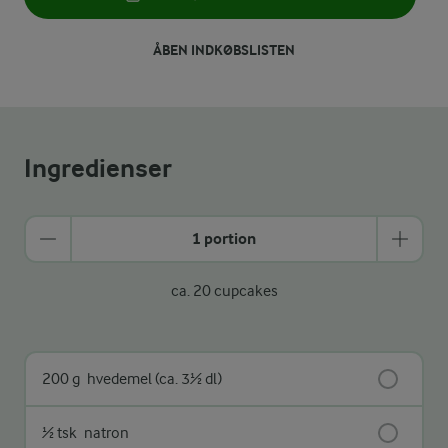
ÅBEN INDKØBSLISTEN
Ingredienser
1 portion
ca. 20 cupcakes
200 g
hvedemel (ca. 3½ dl)
½ tsk
natron