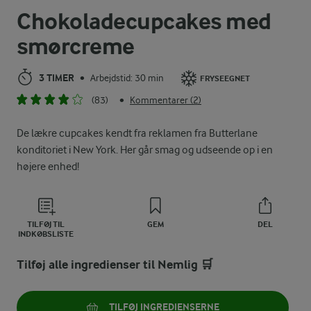
Chokoladecupcakes med
smørcreme
3 TIMER
Arbejdstid: 30 min
•
FRYSEEGNET
(83)
Kommentarer (2)
•
De lækre cupcakes kendt fra reklamen fra Butterlane
konditoriet i New York. Her går smag og udseende op i en
højere enhed!
TILFØJ TIL
GEM
DEL
INDKØBSLISTE
Tilføj alle ingredienser til Nemlig 🛒
TILFØJ INGREDIENSERNE