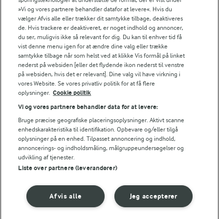
»Vi og vores partnere behandler datafor at levere«. Hvis du
imens smør lidt af gangen. Pisk godt indimellem.
vælger Afvis alle eller trækker dit samtykke tilbage, deaktiveres
de. Hvis trackere er deaktiveret, er noget indhold og annoncer,
Stil smørcremen tildækket i køleskabet i mindst 15
du ser, muligvis ikke så relevant for dig. Du kan til enhver tid få
min.
vist denne menu igen for at ændre dine valg eller trække
samtykke tilbage når som helst ved at klikke Vis formål på linket
nederst på websiden [eller det flydende ikon nederst til venstre
Kom vaniljecremen i en sprøjtepose med
på websiden, hvis det er relevant]. Dine valg vil have virkning i
stjernetylle.
vores Website. Se vores privatliv politik for at få flere
oplysninger.
Cookie politik
Server de afkølede cupcakes med vaniljesmørcreme
Vi og vores partnere behandler data for at levere:
på toppen. Pynt med chokolade og hindbær.
Bruge præcise geografiske placeringsoplysninger. Aktivt scanne
enhedskarakteristika til identifikation. Opbevare og/eller tilgå
oplysninger på en enhed. Tilpasset annoncering og indhold,
annoncerings- og indholdsmåling, målgruppeundersøgelser og
Bedømmelse
udvikling af tjenester.
Liste over partnere (leverandører)
1
2
3
4
5
Afvis alle
Jeg accepterer
Tips til opskriften