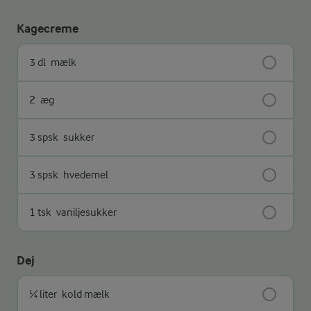
Kagecreme
3 dl
mælk
2
æg
3 spsk
sukker
3 spsk
hvedemel
1 tsk
vaniljesukker
Dej
¼ liter
kold mælk