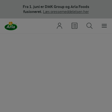
Fra 1. juni er DMK Group og Arla Foods
fusioneret.
Læs pressemeddelelsen her