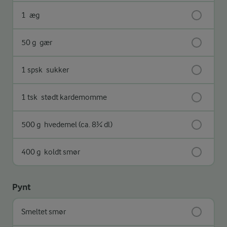
1
æg
50 g
gær
1 spsk
sukker
1 tsk
stødt kardemomme
500 g
hvedemel (ca. 8¾ dl)
400 g
koldt smør
Pynt
Smeltet smør