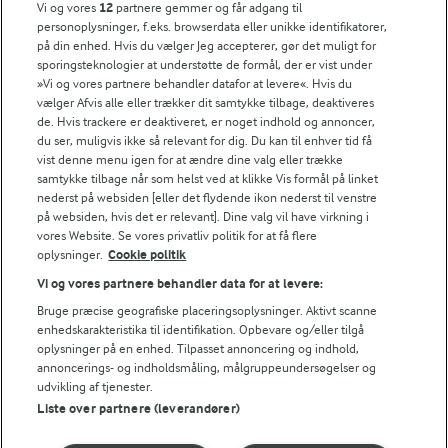
smør på oversiden og derefter i sukker.
Vi og vores
12
partnere gemmer og får adgang til
personoplysninger, f.eks. browserdata eller unikke identifikatorer,
på din enhed. Hvis du vælger Jeg accepterer, gør det muligt for
sporingsteknologier at understøtte de formål, der er vist under
Bedømmelse
»Vi og vores partnere behandler datafor at levere«. Hvis du
vælger Afvis alle eller trækker dit samtykke tilbage, deaktiveres
1
2
3
4
5
de. Hvis trackere er deaktiveret, er noget indhold og annoncer,
du ser, muligvis ikke så relevant for dig. Du kan til enhver tid få
vist denne menu igen for at ændre dine valg eller trække
samtykke tilbage når som helst ved at klikke Vis formål på linket
nederst på websiden [eller det flydende ikon nederst til venstre
Tips til opskriften
på websiden, hvis det er relevant]. Dine valg vil have virkning i
vores Website. Se vores privatliv politik for at få flere
Vi ved, at det tit er de små ting, der gør forskellen i
oplysninger.
Cookie politik
køkkenet. Derfor deler vi de tips, vi selv bruger, når vi
laver mad og udvikler opskrifter.
Vi og vores partnere behandler data for at levere:
Bruge præcise geografiske placeringsoplysninger. Aktivt scanne
enhedskarakteristika til identifikation. Opbevare og/eller tilgå
TIPS
oplysninger på en enhed. Tilpasset annoncering og indhold,
annoncerings- og indholdsmåling, målgruppeundersøgelser og
Du kan også bruge dejen til spandauere. Skær dejen ud som ti
udvikling af tjenester.
Liste over partnere (leverandører)
TIPS