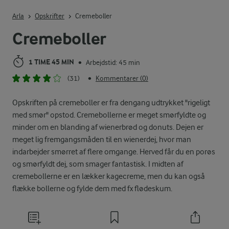
Indtast søgeord for at søge
Arla
Opskrifter
Cremeboller
Cremeboller
1 TIME 45 MIN
Arbejdstid: 45 min
•
(31)
Kommentarer (0)
•
Opskriften på cremeboller er fra dengang udtrykket "rigeligt
med smør" opstod. Cremebollerne er meget smørfyldte og
minder om en blanding af wienerbrød og donuts. Dejen er
meget lig fremgangsmåden til en wienerdej, hvor man
indarbejder smørret af flere omgange. Herved får du en porøs
og smørfyldt dej, som smager fantastisk. I midten af
cremebollerne er en lækker kagecreme, men du kan også
flække bollerne og fylde dem med fx flødeskum.